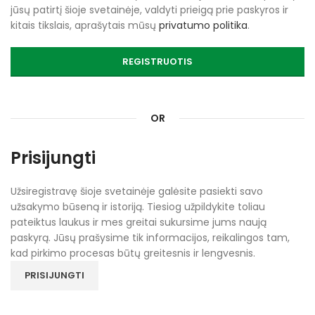
jūsų patirtį šioje svetainėje, valdyti prieigą prie paskyros ir
kitais tikslais, aprašytais mūsų
privatumo politika
.
REGISTRUOTIS
OR
Prisijungti
Užsiregistravę šioje svetainėje galėsite pasiekti savo
užsakymo būseną ir istoriją. Tiesiog užpildykite toliau
pateiktus laukus ir mes greitai sukursime jums naują
paskyrą. Jūsų prašysime tik informacijos, reikalingos tam,
kad pirkimo procesas būtų greitesnis ir lengvesnis.
PRISIJUNGTI