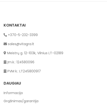
KONTAKTAI
+370-5-232-3399
sales@vitagra.lt
Meistrų g. 12-103k, Vilnius LT-02189
Įm.k.: 124580096
PVM k.: LT245800917
DAUGIAU
Informacija
Grąžinimas/garantija