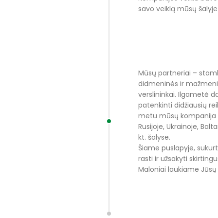
savo veiklą mūsų šalyje i
Mūsų partneriai – stamb
didmeninės ir mažmenin
verslininkai. Ilgametė d
patenkinti didžiausių r
metu mūsų kompanija b
Rusijoje, Ukrainoje, Baltar
kt. šalyse.
Šiame puslapyje, sukurt
rasti ir užsakyti skirtin
Maloniai laukiame Jūsų