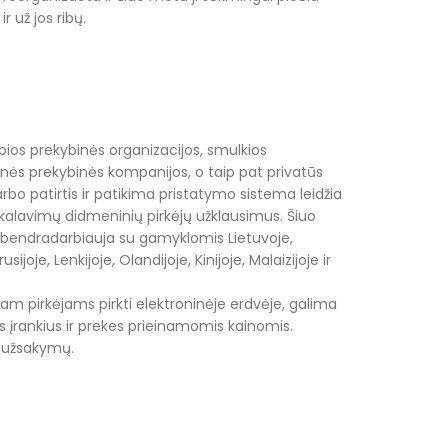
r už jos ribų.
ios prekybinės organizacijos, smulkios
ės prekybinės kompanijos, o taip pat privatūs
arbo patirtis ir patikima pristatymo sistema leidžia
eikalavimų didmeninių pirkėjų užklausimus. Šiuo
endradarbiauja su gamyklomis Lietuvoje,
usijoje, Lenkijoje, Olandijoje, Kinijoje, Malaizijoje ir
am pirkėjams pirkti elektroninėje erdvėje, galima
gus įrankius ir prekes prieinamomis kainomis.
 užsakymų.