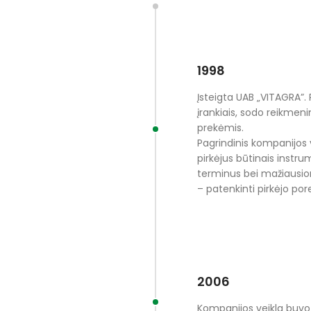
1998
Įsteigta UAB „VITAGRA”. 
įrankiais, sodo reikmenim
prekėmis.
Pagrindinis kompanijos v
pirkėjus būtinais instru
terminus bei mažiausio
– patenkinti pirkėjo pore
2006
Kompanijos veikla buvo 