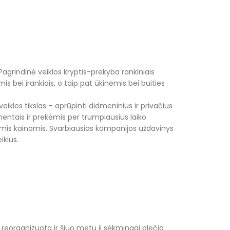
Pagrindinė veiklos kryptis-prekyba rankiniais
is bei įrankiais, o taip pat ūkinėmis bei buities
eiklos tikslas – aprūpinti didmeninius ir privačius
mentais ir prekėmis per trumpiausius laiko
mis kainomis. Svarbiausias kompanijos uždavinys
ikius.
reorganizuota ir šiuo metu ji sėkmingai plečia