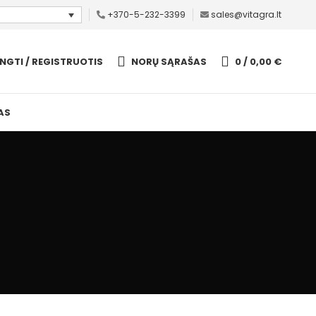
+370-5-232-3399
sales@vitagra.lt
UNGTI / REGISTRUOTIS
NORŲ SĄRAŠAS
0
/
0,00
€
AS