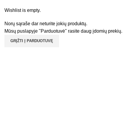
PAGRINDINIS
NORŲ SĄRAŠAS
Wishlist is empty.
Norų sąraše dar neturite jokių produktų.
Mūsų puslapyje "Parduotuvė" rasite daug įdomių prekių.
GRĮŽTI Į PARDUOTUVĘ