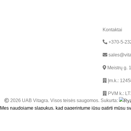
Kontaktai
+370-5-23
sales@vita
Meistrų g. 
Įm.k.: 124
PVM k.: L
2026 UAB Vitagra. Visos teisės saugomos. Sukurta:
Mes naudojame slapukus, kad pagerintume jūsų patirtį mūsų sv
SUTINKU
Parduotuvė