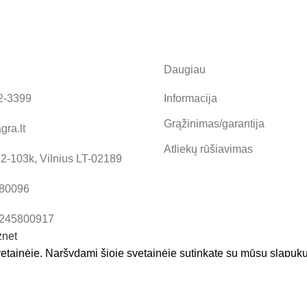
Daugiau
2-3399
Informacija
Grąžinimas/garantija
gra.lt
Atliekų rūšiavimas
12-103k, Vilnius LT-02189
580096
T245800917
etainėje. Naršydami šioje svetainėje sutinkate su mūsų slapuk