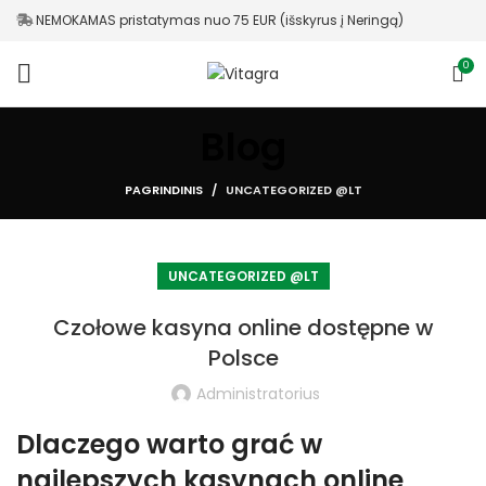
NEMOKAMAS pristatymas nuo 75 EUR (išskyrus į Neringą)
0
Blog
PAGRINDINIS
UNCATEGORIZED @LT
UNCATEGORIZED @LT
Czołowe kasyna online dostępne w
Polsce
Administratorius
Dlaczego warto grać w
najlepszych kasynach online