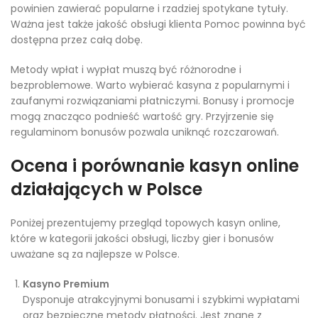
powinien zawierać popularne i rzadziej spotykane tytuły.
Ważna jest także jakość obsługi klienta Pomoc powinna być
dostępna przez całą dobę.
Metody wpłat i wypłat muszą być różnorodne i
bezproblemowe. Warto wybierać kasyna z popularnymi i
zaufanymi rozwiązaniami płatniczymi. Bonusy i promocje
mogą znacząco podnieść wartość gry. Przyjrzenie się
regulaminom bonusów pozwala uniknąć rozczarowań.
Ocena i porównanie kasyn online
działających w Polsce
Poniżej prezentujemy przegląd topowych kasyn online,
które w kategorii jakości obsługi, liczby gier i bonusów
uważane są za najlepsze w Polsce.
Kasyno Premium
Dysponuje atrakcyjnymi bonusami i szybkimi wypłatami
oraz bezpieczne metody płatności. Jest znane z