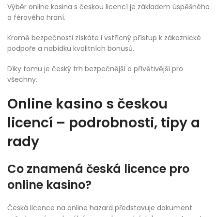
Výběr online kasina s českou licencí je základem úspěšného
a férového hraní.
Kromě bezpečnosti získáte i vstřícný přístup k zákaznické
podpoře a nabídku kvalitních bonusů.
Díky tomu je český trh bezpečnější a přívětivější pro
všechny.
Online kasino s českou
licencí – podrobnosti, tipy a
rady
Co znamená česká licence pro
online kasino?
Česká licence na online hazard představuje dokument