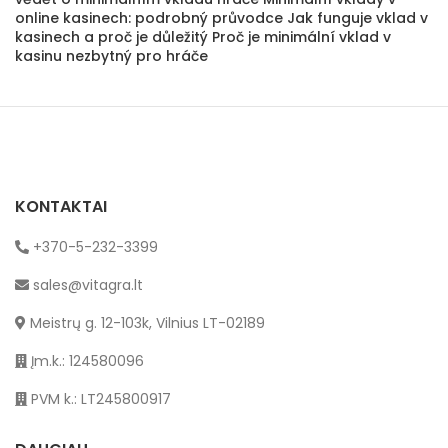
online kasinech: podrobný průvodce Jak funguje vklad v
kasinech a proč je důležitý Proč je minimální vklad v
kasinu nezbytný pro hráče
KONTAKTAI
+370-5-232-3399
sales@vitagra.lt
Meistrų g. 12-103k, Vilnius LT-02189
Įm.k.: 124580096
PVM k.: LT245800917