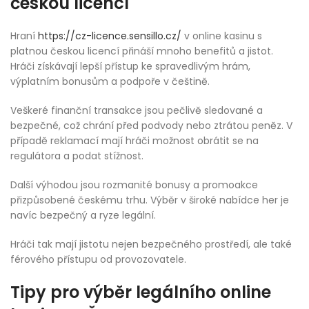
českou licencí
Hraní
https://cz-licence.sensillo.cz/
v online kasinu s
platnou českou licencí přináší mnoho benefitů a jistot.
Hráči získávají lepší přístup ke spravedlivým hrám,
výplatním bonusům a podpoře v češtině.
Veškeré finanční transakce jsou pečlivě sledované a
bezpečné, což chrání před podvody nebo ztrátou peněz. V
případě reklamací mají hráči možnost obrátit se na
regulátora a podat stížnost.
Další výhodou jsou rozmanité bonusy a promoakce
přizpůsobené českému trhu. Výběr v široké nabídce her je
navíc bezpečný a ryze legální.
Hráči tak mají jistotu nejen bezpečného prostředí, ale také
férového přístupu od provozovatele.
Tipy pro výběr legálního online