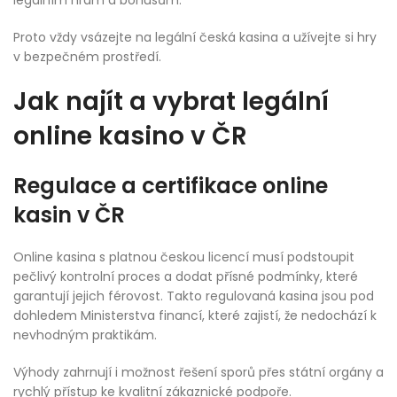
legálním hrám a bonusům.
Proto vždy vsázejte na legální česká kasina a užívejte si hry
v bezpečném prostředí.
Jak najít a vybrat legální
online kasino v ČR
Regulace a certifikace online
kasin v ČR
Online kasina s platnou českou licencí musí podstoupit
pečlivý kontrolní proces a dodat přísné podmínky, které
garantují jejich férovost. Takto regulovaná kasina jsou pod
dohledem Ministerstva financí, které zajistí, že nedochází k
nevhodným praktikám.
Výhody zahrnují i možnost řešení sporů přes státní orgány a
rychlý přístup ke kvalitní zákaznické podpoře.