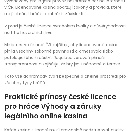
vyžadovaný pro legální provoz hazardních her na internetu
v ČR. Licencované kasina dodržují zákony a pravidla, které
mají chránit hráče a zabránit závislosti.
V praxi je česká licence symbolem kvality a důvěryhodnosti
na trhu hazardních her.
Ministerstvo financí ČR zajišťuje, aby licencovaná kasina
plnila všechny zákonné povinnosti a omezovala riziko
patologického hráčství. Regulace zároveň přináší
transparentnost a zajišťuje, že hry jsou náhodné a férové.
Toto vše dohromady tvoří bezpečné a čitelné prostředí pro
všechny typy hráčů.
Praktické přínosy české licence
pro hráče Výhody a záruky
legálního online kasina
Každé kasino s licencí musí pravidelně podstupovat audity