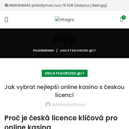
NEMOKAMAS pristatymas nuo 75 EUR (išskyrus į Neringą)
0
Blog
PAGRINDINIS
UNCATEGORIZED @LT
UNCATEGORIZED @LT
Jak vybrat nejlepší online kasino s českou
licencí
Administratorius
Proč je česká licence klíčová pro
online kasina