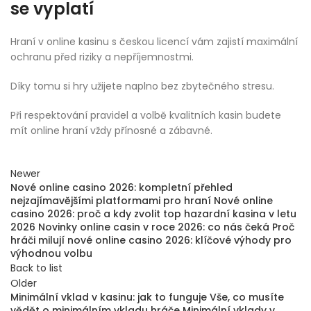
se vyplatí
Hraní v online kasinu s českou licencí vám zajistí maximální
ochranu před riziky a nepříjemnostmi.
Díky tomu si hry užijete naplno bez zbytečného stresu.
Při respektování pravidel a volbě kvalitních kasin budete
mít online hraní vždy přínosné a zábavné.
Newer
Nové online casino 2026: kompletní přehled
nejzajímavějšími platformami pro hraní Nové online
casino 2026: proč a kdy zvolit top hazardní kasina v letu
2026 Novinky online casin v roce 2026: co nás čeká Proč
hráči milují nové online casino 2026: klíčové výhody pro
výhodnou volbu
Back to list
Older
Minimální vklad v kasinu: jak to funguje Vše, co musíte
vědět o minimálním vkladu hráče Minimální vklady v