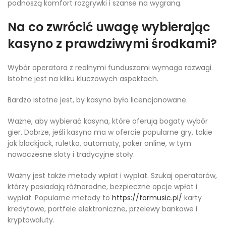
podnoszą komfort rozgrywki i szanse na wygraną.
Na co zwrócić uwagę wybierając
kasyno z prawdziwymi środkami?
Wybór operatora z realnymi funduszami wymaga rozwagi.
Istotne jest na kilku kluczowych aspektach.
Bardzo istotne jest, by kasyno było licencjonowane.
Ważne, aby wybierać kasyna, które oferują bogaty wybór
gier. Dobrze, jeśli kasyno ma w ofercie popularne gry, takie
jak blackjack, ruletka, automaty, poker online, w tym
nowoczesne sloty i tradycyjne stoły.
Ważny jest także metody wpłat i wypłat. Szukaj operatorów,
którzy posiadają różnorodne, bezpieczne opcje wpłat i
wypłat. Popularne metody to
https://formusic.pl/
karty
kredytowe, portfele elektroniczne, przelewy bankowe i
kryptowaluty.