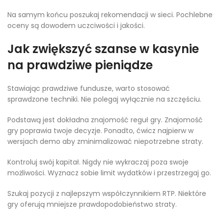
Na samym końcu poszukaj rekomendacji w sieci. Pochlebne
oceny są dowodem uczciwości i jakości.
Jak zwiększyć szanse w kasynie
na prawdziwe pieniądze
Stawiając prawdziwe fundusze, warto stosować
sprawdzone techniki. Nie polegaj wyłącznie na szczęściu.
Podstawą jest dokładna znajomość reguł gry. Znajomość
gry poprawia twoje decyzje. Ponadto, ćwicz najpierw w
wersjach demo aby zminimalizować niepotrzebne straty.
Kontroluj swój kapitał. Nigdy nie wykraczaj poza swoje
możliwości. Wyznacz sobie limit wydatków i przestrzegaj go.
Szukaj pozycji z najlepszym współczynnikiem RTP. Niektóre
gry oferują mniejsze prawdopodobieństwo straty.