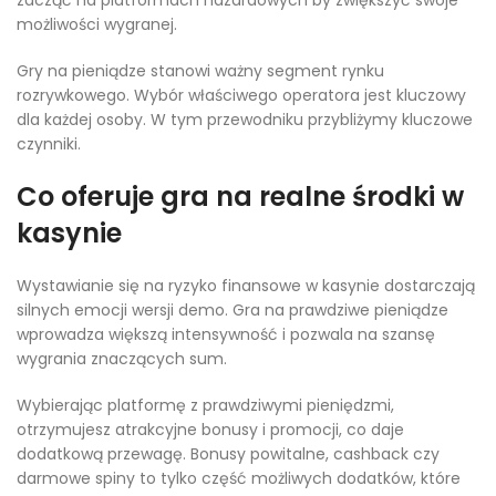
zacząć na platformach hazardowych by zwiększyć swoje
możliwości wygranej.
Gry na pieniądze stanowi ważny segment rynku
rozrywkowego. Wybór właściwego operatora jest kluczowy
dla każdej osoby. W tym przewodniku przybliżymy kluczowe
czynniki.
Co oferuje gra na realne środki w
kasynie
Wystawianie się na ryzyko finansowe w kasynie dostarczają
silnych emocji wersji demo. Gra na prawdziwe pieniądze
wprowadza większą intensywność i pozwala na szansę
wygrania znaczących sum.
Wybierając platformę z prawdziwymi pieniędzmi,
otrzymujesz atrakcyjne bonusy i promocji, co daje
dodatkową przewagę. Bonusy powitalne, cashback czy
darmowe spiny to tylko część możliwych dodatków, które