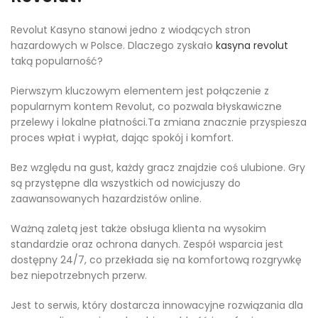
Revolut Kasyno stanowi jedno z wiodących stron
hazardowych w Polsce. Dlaczego zyskało
kasyna revolut
taką popularność?
Pierwszym kluczowym elementem jest połączenie z
popularnym kontem Revolut, co pozwala błyskawiczne
przelewy i lokalne płatności.Ta zmiana znacznie przyspiesza
proces wpłat i wypłat, dając spokój i komfort.
Bez względu na gust, każdy gracz znajdzie coś ulubione. Gry
są przystępne dla wszystkich od nowicjuszy do
zaawansowanych hazardzistów online.
Ważną zaletą jest także obsługa klienta na wysokim
standardzie oraz ochrona danych. Zespół wsparcia jest
dostępny 24/7, co przekłada się na komfortową rozgrywkę
bez niepotrzebnych przerw.
Jest to serwis, który dostarcza innowacyjne rozwiązania dla