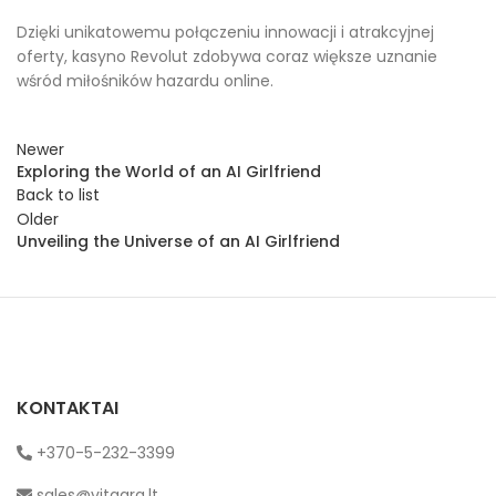
Dzięki unikatowemu połączeniu innowacji i atrakcyjnej
oferty, kasyno Revolut zdobywa coraz większe uznanie
wśród miłośników hazardu online.
Newer
Exploring the World of an AI Girlfriend
Back to list
Older
Unveiling the Universe of an AI Girlfriend
KONTAKTAI
+370-5-232-3399
sales@vitagra.lt