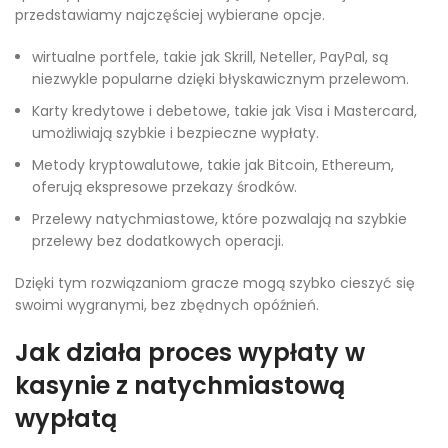
przedstawiamy najczęściej wybierane opcje.
wirtualne portfele, takie jak Skrill, Neteller, PayPal, są
niezwykle popularne dzięki błyskawicznym przelewom.
Karty kredytowe i debetowe, takie jak Visa i Mastercard,
umożliwiają szybkie i bezpieczne wypłaty.
Metody kryptowalutowe, takie jak Bitcoin, Ethereum,
oferują ekspresowe przekazy środków.
Przelewy natychmiastowe, które pozwalają na szybkie
przelewy bez dodatkowych operacji.
Dzięki tym rozwiązaniom gracze mogą szybko cieszyć się
swoimi wygranymi, bez zbędnych opóźnień.
Jak działa proces wypłaty w
kasynie z natychmiastową
wypłatą