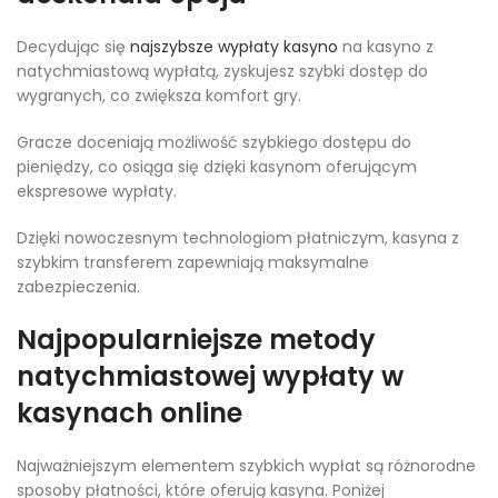
Decydując się
najszybsze wypłaty kasyno
na kasyno z
natychmiastową wypłatą, zyskujesz szybki dostęp do
wygranych, co zwiększa komfort gry.
Gracze doceniają możliwość szybkiego dostępu do
pieniędzy, co osiąga się dzięki kasynom oferującym
ekspresowe wypłaty.
Dzięki nowoczesnym technologiom płatniczym, kasyna z
szybkim transferem zapewniają maksymalne
zabezpieczenia.
Najpopularniejsze metody
natychmiastowej wypłaty w
kasynach online
Najważniejszym elementem szybkich wypłat są różnorodne
sposoby płatności, które oferują kasyna. Poniżej