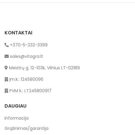
KONTAKTAI
+370-5-232-3399
sales@vitagra.lt
Meistrų g. 12-103k, Vilnius LT-02189
Įm.k.: 124580096
PVM k.: LT245800917
DAUGIAU
Informacija
Grąžinimas/garantija