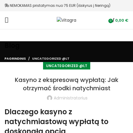
NEMOKAMAS pristatymas nuo 75 EUR (išskyrus į Neringą)
/
0,00
€
0
items
Blog
PAGRINDINIS
UNCATEGORIZED @LT
UNCATEGORIZED @LT
Kasyno z ekspresową wypłatą: Jak
otrzymać środki natychmiast
Administratorius
Dlaczego kasyno z
natychmiastową wypłatą to
doskonała opcja