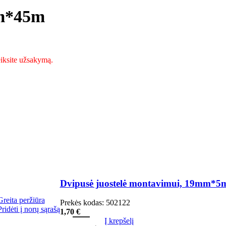
mm*45m
teiksite užsakymą.
Dvipusė juostelė montavimui, 19mm*5
Greita peržiūra
Prekės kodas:
502122
Pridėti į norų sąrašą
1,70
€
Į krepšelį