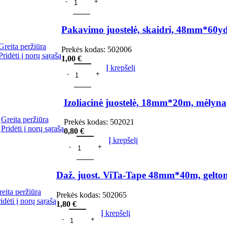
Pakavimo juostelė, skaidri, 48mm*60y
Greita peržiūra
Prekės kodas:
502006
Pridėti į norų sąrašą
1,00
€
Į krepšelį
Izoliacinė juostelė, 18mm*20m, mėlyna
Greita peržiūra
Prekės kodas:
502021
Pridėti į norų sąrašą
0,80
€
Į krepšelį
Daž. juost. ViTa-Tape 48mm*40m, gelto
eita peržiūra
Prekės kodas:
502065
idėti į norų sąrašą
1,80
€
Į krepšelį