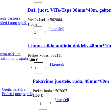
Daž. juost. ViTa-Tape 38mm*40m, gelto
eita peržiūra
Prekės kodas:
502064
idėti į norų sąrašą
1,50
€
Į krepšelį
Lipnus stiklo audinio tinklelis 48mm*1
reita peržiūra
Prekės kodas:
502111
ridėti į norų sąrašą
1,80
€
Į krepšelį
Pakavimo juostelė, ruda, 48mm*60m
Greita peržiūra
Prekės kodas:
502007
Pridėti į norų sąrašą
1,00
€
Į krepšelį