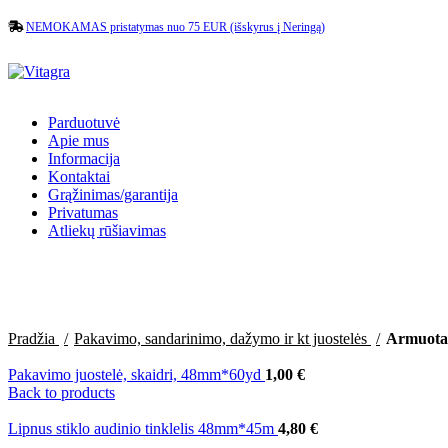
NEMOKAMAS pristatymas nuo 75 EUR (išskyrus į Neringą)
Parduotuvė
Apie mus
Informacija
Kontaktai
Grąžinimas/garantija
Privatumas
Atliekų rūšiavimas
Pradžia
Pakavimo, sandarinimo, dažymo ir kt juostelės
Armuota 
Pakavimo juostelė, skaidri, 48mm*60yd
1,00
€
Back to products
Lipnus stiklo audinio tinklelis 48mm*45m
4,80
€