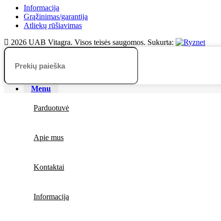
Informacija
Grąžinimas/garantija
Atliekų rūšiavimas
2026 UAB Vitagra. Visos teisės saugomos. Sukurta:
Menu
Parduotuvė
Apie mus
Kontaktai
Informacija