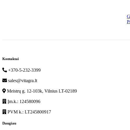
G
P
Kontaktai
+370-5-232-3399
sales@vitagra.lt
Meistrų g. 12-103k, Vilnius LT-02189
Įm.k.: 124580096
PVM k.: LT245800917
Daugiau