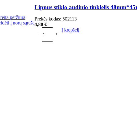
Lipnus stiklo audinio tinklelis 48mm*4
reita peržiūra
Prekės kodas:
502113
ridėti į norų sąrašą
4,80
€
Į krepšelį