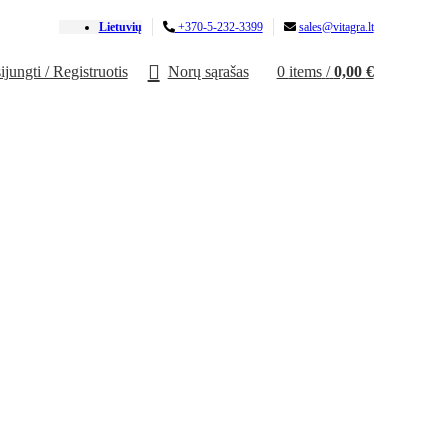
Lietuvių
+370-5-232-3399
sales@vitagra.lt
ijungti / Registruotis
Norų sąrašas
0
items
/
0,00
€