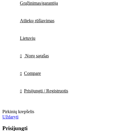
Grąžinimas/garantija
Atliekų rūšiavimas
Lietuvių
Norų sąrašas
Compare
Prisijungti / Registruotis
Pirkinių krepšelis
Uždaryti
Prisijungti