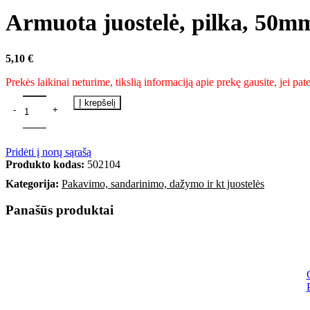
Armuota juostelė, pilka, 50
5,10
€
Prekės laikinai neturime, tikslią informaciją apie prekę gausite, jei pa
Į krepšelį
Pridėti į norų sąrašą
Produkto kodas:
502104
Kategorija:
Pakavimo, sandarinimo, dažymo ir kt juostelės
Panašūs produktai