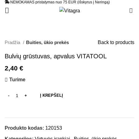
NEMOKAMAS pristatymas nuo 75 EUR (išskyrus į Neringą)
0
Pradžia
Buities, ūkio prekės
Back to products
Bulvių grūstuvas, apvalus VITATOOL
2,40
€
Turime
Į KREPŠELĮ
Produkto kodas:
120153
Kategorijos:
Virtuvės įrankiai
,
Buities, ūkio prekės