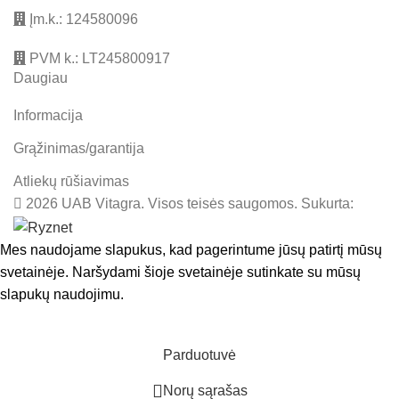
Įm.k.: 124580096
PVM k.: LT245800917
Daugiau
Informacija
Grąžinimas/garantija
Atliekų rūšiavimas
2026 UAB Vitagra. Visos teisės saugomos. Sukurta:
Mes naudojame slapukus, kad pagerintume jūsų patirtį mūsų
svetainėje. Naršydami šioje svetainėje sutinkate su mūsų
slapukų naudojimu.
SUTINKU
Parduotuvė
Norų sąrašas