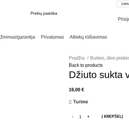
Liet
Prisi
SEARCH
žinimas/garantija
Privatumas
Atliekų rūšiavimas
Pradžia
Buities, ūkio prek
Back to products
Džiuto sukta 
16,00
€
Turime
Į KREPŠELĮ