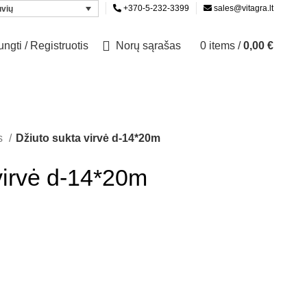
+370-5-232-3399
sales@vitagra.lt
uvių
jungti / Registruotis
Norų sąrašas
0
items
/
0,00
€
ės
Džiuto sukta virvė d-14*20m
virvė d-14*20m