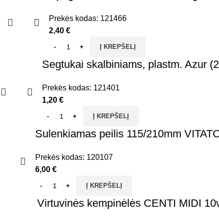
Prekės kodas:
121466
2,40
€
Į KREPŠELĮ
Segtukai skalbiniams, plastm. Azur (2
Prekės kodas:
121401
1,20
€
Į KREPŠELĮ
Sulenkiamas peilis 115/210mm VITAT
Prekės kodas:
120107
6,00
€
Į KREPŠELĮ
Virtuvinės kempinėlės CENTI MIDI 10v