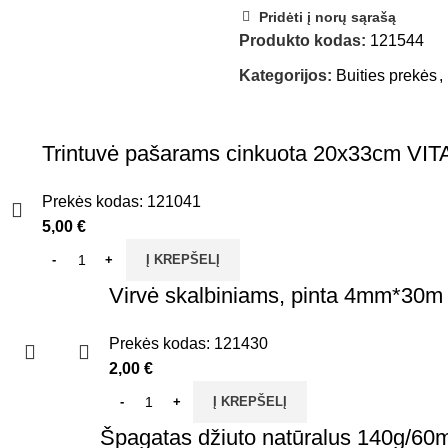
Pridėti į norų sąrašą
Produkto kodas:
121544
Kategorijos:
Buities prekės
,
Trintuvė pašarams cinkuota 20x33cm VI
Prekės kodas:
121041
5,00
€
Į KREPŠELĮ
Virvė skalbiniams, pinta 4mm*30m
Prekės kodas:
121430
2,00
€
Į KREPŠELĮ
Špagatas džiuto natūralus 140g/60