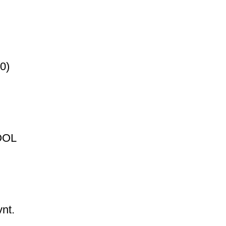
0)
OOL
nt.