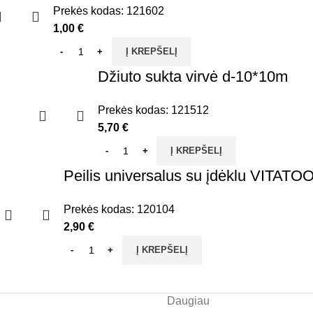
Prekės kodas:
121602
1,00
€
Į KREPŠELĮ
Džiuto sukta virvė d-10*10m
Prekės kodas:
121512
5,70
€
Į KREPŠELĮ
Peilis universalus su įdėklu VITATO
Prekės kodas:
120104
2,90
€
Į KREPŠELĮ
Daugiau