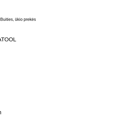
Buities, ūkio prekės
TATOOL
m