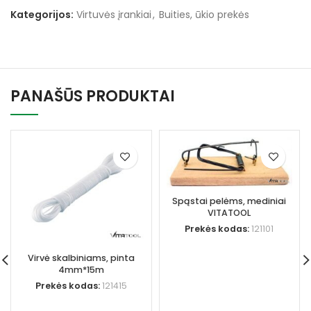
Kategorijos:
Virtuvės įrankiai
,
Buities, ūkio prekės
PANAŠŪS PRODUKTAI
Spąstai pelėms, mediniai
VITATOOL
Prekės kodas:
121101
Virvė skalbiniams, pinta
4mm*15m
Prekės kodas:
121415