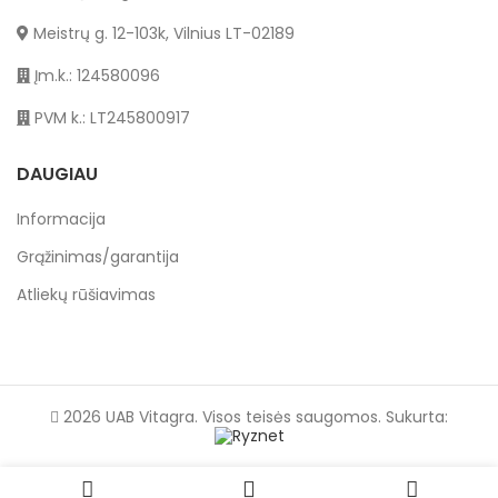
Meistrų g. 12-103k, Vilnius LT-02189
Įm.k.: 124580096
PVM k.: LT245800917
DAUGIAU
Informacija
Grąžinimas/garantija
Atliekų rūšiavimas
2026 UAB Vitagra. Visos teisės saugomos. Sukurta: