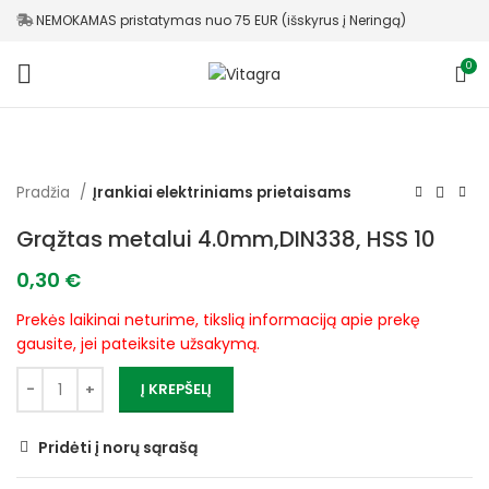
NEMOKAMAS pristatymas nuo 75 EUR (išskyrus į Neringą)
0
Pradžia
Įrankiai elektriniams prietaisams
Grąžtas metalui 4.0mm,DIN338, HSS 10
0,30
€
Prekės laikinai neturime, tikslią informaciją apie prekę
gausite, jei pateiksite užsakymą.
Į KREPŠELĮ
Pridėti į norų sąrašą