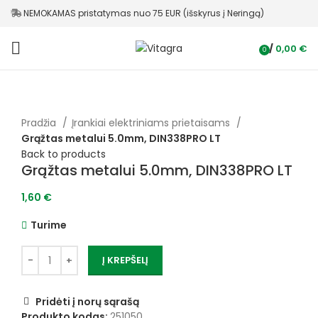
NEMOKAMAS pristatymas nuo 75 EUR (išskyrus į Neringą)
/
0,00
€
0
items
Pradžia
Įrankiai elektriniams prietaisams
Grąžtas metalui 5.0mm, DIN338PRO LT
Back to products
Grąžtas metalui 5.0mm, DIN338PRO LT
1,60
€
Turime
Į KREPŠELĮ
Pridėti į norų sąrašą
Produkto kodas:
251050