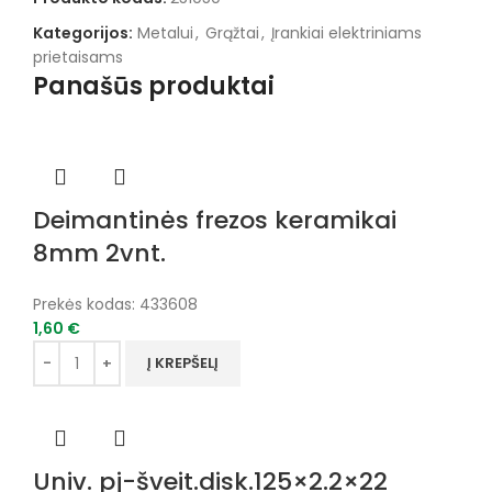
Kategorijos:
Metalui
,
Grąžtai
,
Įrankiai elektriniams
prietaisams
Panašūs produktai
Deimantinės frezos keramikai
8mm 2vnt.
Prekės kodas:
433608
1,60
€
Į KREPŠELĮ
Univ. pj-šveit.disk.125×2.2×22