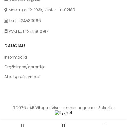
Meistrų g. 12-103k, Vilnius LT-02189
Įm.k.: 124580096
PVM k.: LT245800917
DAUGIAU
Informacija
Grąžinimas/garantija
Atliekų rūšiavimas
2026 UAB Vitagra. Visos teisės saugomos. Sukurta: