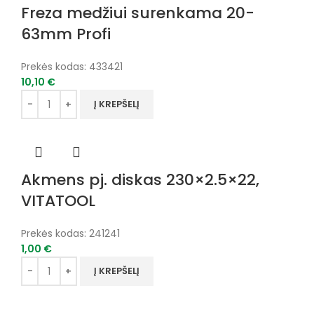
Freza medžiui surenkama 20-
63mm Profi
Prekės kodas:
433421
10,10
€
Į KREPŠELĮ
Akmens pj. diskas 230×2.5×22,
VITATOOL
Prekės kodas:
241241
1,00
€
Į KREPŠELĮ