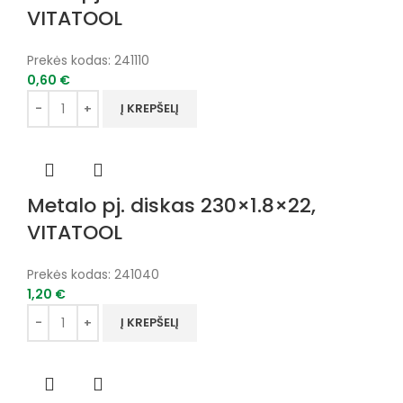
VITATOOL
Prekės kodas:
241110
0,60
€
Į KREPŠELĮ
Metalo pj. diskas 230×1.8×22,
VITATOOL
Prekės kodas:
241040
1,20
€
Į KREPŠELĮ