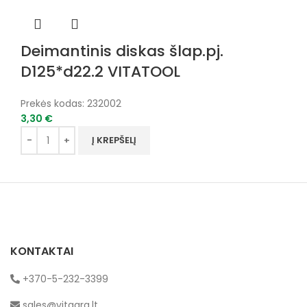
Deimantinis diskas šlap.pj.
D125*d22.2 VITATOOL
Prekės kodas:
232002
3,30
€
Į KREPŠELĮ
KONTAKTAI
+370-5-232-3399
sales@vitagra.lt