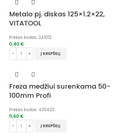
Metalo pj. diskas 125×1.2×22,
VITATOOL
Prekės kodas:
241012
0,40
€
Į KREPŠELĮ
Freza medžiui surenkama 50-
100mm Profi
Prekės kodas:
433422
11,60
€
Į KREPŠELĮ