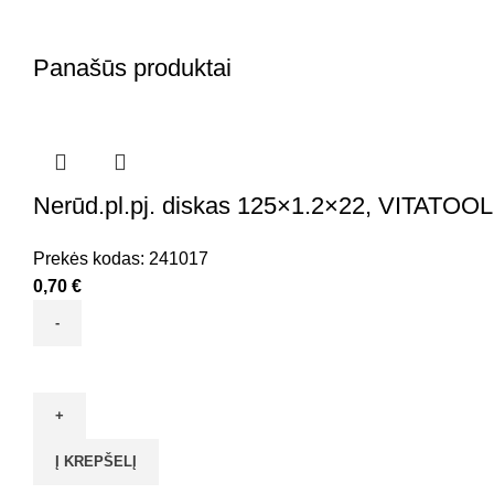
Panašūs produktai
Nerūd.pl.pj. diskas 125×1.2×22, VITATOOL
Prekės kodas:
241017
0,70
€
produkto
kiekis:
Nerūd.pl.pj.
diskas
Į KREPŠELĮ
125x1.2x22,