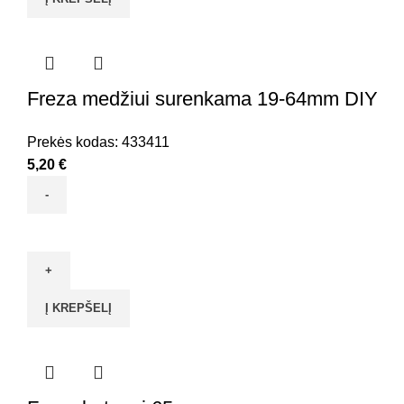
surenkama
64-
127mm
DIY
Freza medžiui surenkama 19-64mm DIY
Prekės kodas:
433411
5,20
€
produkto
kiekis:
Freza
medžiui
Į KREPŠELĮ
surenkama
19-
64mm
DIY