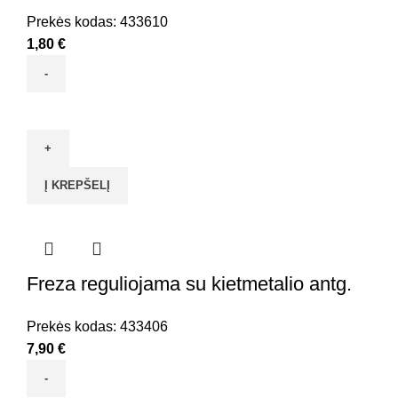
Prekės kodas:
433610
1,80
€
produkto
kiekis:
Deimantinės
frezos
Į KREPŠELĮ
keramikai
10mm
2vnt.
Freza reguliojama su kietmetalio antg.
Prekės kodas:
433406
7,90
€