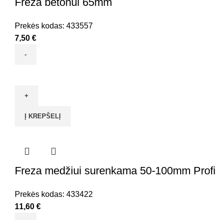
Freza betonui 65mm
Prekės kodas:
433557
7,50
€
produkto
kiekis:
Freza
betonui
Į KREPŠELĮ
65mm
Freza medžiui surenkama 50-100mm Profi
Prekės kodas:
433422
11,60
€