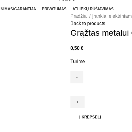
items
INIMAS/GARANTIJA
PRIVATUMAS
ATLIEKŲ RŪŠIAVIMAS
Pradžia
Įrankiai elektrinia
Back to products
Grąžtas metalu
0,50
€
Turime
produkto
kiekis:
Grąžtas
metalui
6.0mm,DIN338,
Į KREPŠELĮ
HSS
10