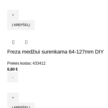
produkto
kiekis:
Freza
reguliojama
Į KREPŠELĮ
su
kietmetalio
antg.
Freza medžiui surenkama 64-127mm DIY
Prekės kodas:
433412
6,80
€
produkto
kiekis:
Freza
medžiui
Į KREPŠELĮ