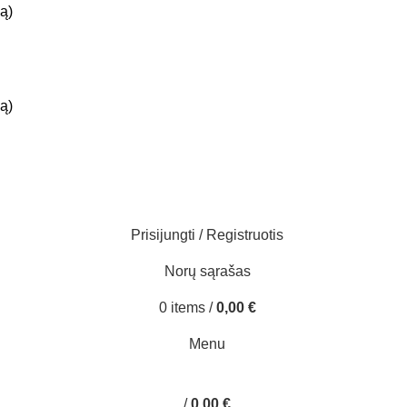
ą)
ą)
Prisijungti / Registruotis
Norų sąrašas
0
items
/
0,00
€
Menu
/
0,00
€
0