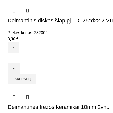
VITATOOL
Deimantinis diskas šlap.pj. D125*d22.2 
Prekės kodas:
232002
3,30
€
produkto
kiekis:
Deimantinis
diskas
Į KREPŠELĮ
šlap.pj.
D125*d22.2
VITATOOL
Deimantinės frezos keramikai 10mm 2vnt.