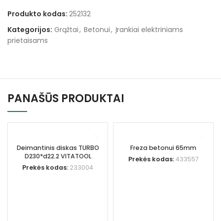
Produkto kodas:
252132
Kategorijos:
Grąžtai
,
Betonui
,
Įrankiai elektriniams
prietaisams
PANAŠŪS PRODUKTAI
Deimantinis diskas TURBO
Freza betonui 65mm
D230*d22.2 VITATOOL
Prekės kodas:
433557
Prekės kodas:
233004