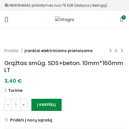
NEMOKAMAS pristatymas nuo 75 EUR (išskyrus į Neringą)
0
Pradžia
Įrankiai elektriniams prietaisams
Grąžtas smūg. SDS+beton. 10mm*160mm
LT
3,40
€
Turime
Į KREPŠELĮ
Pridėti į norų sąrašą