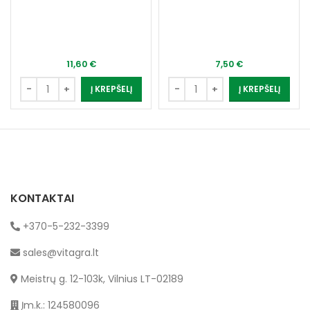
11,60
€
7,50
€
Į KREPŠELĮ
Į KREPŠELĮ
KONTAKTAI
+370-5-232-3399
sales@vitagra.lt
Meistrų g. 12-103k, Vilnius LT-02189
Įm.k.: 124580096