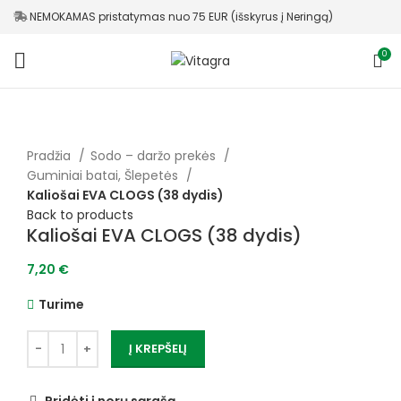
NEMOKAMAS pristatymas nuo 75 EUR (išskyrus į Neringą)
0
Pradžia
Sodo – daržo prekės
Guminiai batai, Šlepetės
Kaliošai EVA CLOGS (38 dydis)
Back to products
Kaliošai EVA CLOGS (38 dydis)
7,20
€
Turime
Į KREPŠELĮ