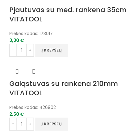
Pjautuvas su med. rankena 35cm
VITATOOL
Prekės kodas:
173017
3,30
€
Į KREPŠELĮ
Galąstuvas su rankena 210mm
VITATOOL
Prekės kodas:
426902
2,50
€
Į KREPŠELĮ