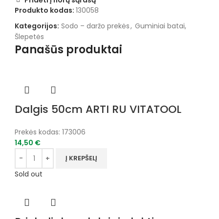
Pridėti į norų sąrašą
Produkto kodas:
130058
Kategorijos:
Sodo – daržo prekės
,
Guminiai batai,
Šlepetės
Panašūs produktai
Dalgis 50cm ARTI RU VITATOOL
Prekės kodas:
173006
14,50
€
Į KREPŠELĮ
Sold out