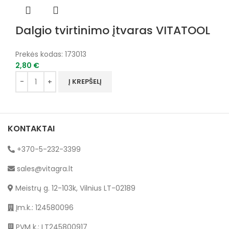
Dalgio tvirtinimo įtvaras VITATOOL
Prekės kodas:
173013
2,80
€
Į KREPŠELĮ
KONTAKTAI
+370-5-232-3399
sales@vitagra.lt
Meistrų g. 12-103k, Vilnius LT-02189
Įm.k.: 124580096
PVM k.: LT245800917