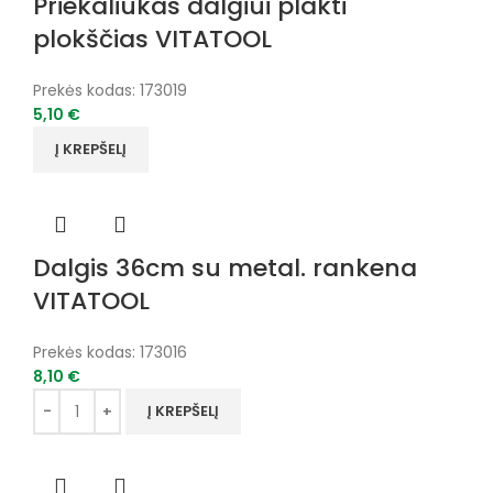
Priekaliukas dalgiui plakti
plokščias VITATOOL
Prekės kodas:
173019
5,10
€
Į KREPŠELĮ
Dalgis 36cm su metal. rankena
VITATOOL
Prekės kodas:
173016
8,10
€
Į KREPŠELĮ