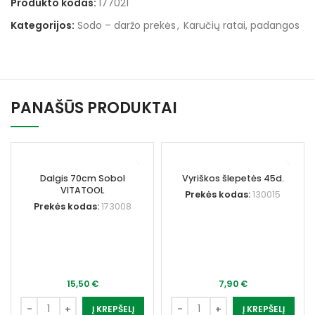
Produkto kodas:
177021
Kategorijos:
Sodo – daržo prekės
,
Karučių ratai, padangos
PANAŠŪS PRODUKTAI
Dalgis 70cm Sobol
Vyriškos šlepetės 45d.
VITATOOL
Prekės kodas:
130015
Prekės kodas:
173008
15,50
€
7,90
€
Į KREPŠELĮ
Į KREPŠELĮ