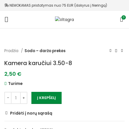
NEMOKAMAS pristatymas nuo 75 EUR (išskyrus į Neringą)
0
Pradžia
Sodo – daržo prekės
Kamera karučiui 3.50-8
2,50
€
Turime
Į KREPŠELĮ
Pridėti į norų sąrašą