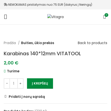
NEMOKAMAS pristatymas nuo 75 EUR (išskyrus į Neringą)
0
Back to products
Pradžia
Buities, ūkio prekės
Karabinas 140*12mm VITATOOL
2,00
€
Turime
Į KREPŠELĮ
Pridėti į norų sąrašą