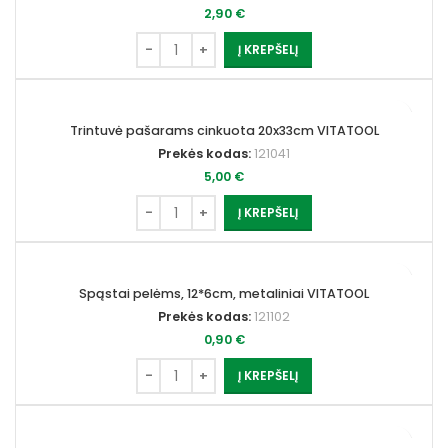
2,90
€
Į KREPŠELĮ
Trintuvė pašarams cinkuota 20x33cm VITATOOL
Prekės kodas:
121041
5,00
€
Į KREPŠELĮ
Spąstai pelėms, 12*6cm, metaliniai VITATOOL
Prekės kodas:
121102
0,90
€
Į KREPŠELĮ