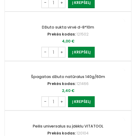
Į KREPŠELĮ
Džiuto sukta virvė d-8*10m
Prekės kodas:
121502
4,00
€
Į KREPŠELĮ
Špagatas džiuto natūralus 140g/60m
Prekės kodas:
121466
2,40
€
Į KREPŠELĮ
Peilis universalus su įdėklu VITATOOL
Prekės kodas:
120104