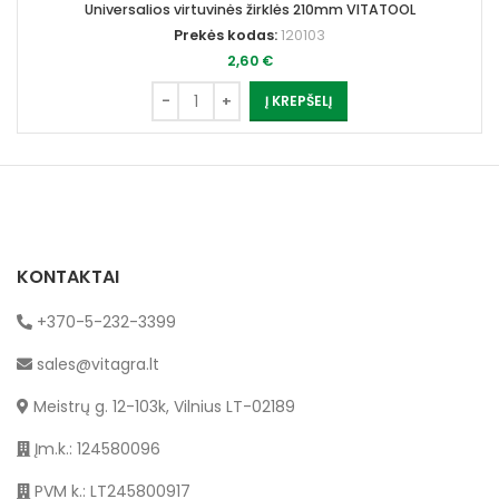
Universalios virtuvinės žirklės 210mm VITATOOL
Prekės kodas:
120103
2,60
€
Į KREPŠELĮ
KONTAKTAI
+370-5-232-3399
sales@vitagra.lt
Meistrų g. 12-103k, Vilnius LT-02189
Įm.k.: 124580096
PVM k.: LT245800917