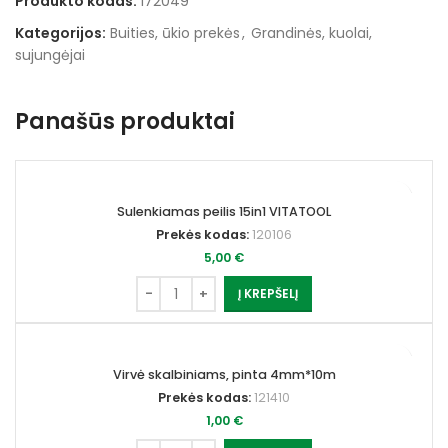
Produkto kodas:
172049
Kategorijos:
Buities, ūkio prekės
,
Grandinės, kuolai,
sujungėjai
Panašūs produktai
Sulenkiamas peilis 15in1 VITATOOL
Prekės kodas:
120106
5,00
€
Į KREPŠELĮ
Virvė skalbiniams, pinta 4mm*10m
Prekės kodas:
121410
1,00
€