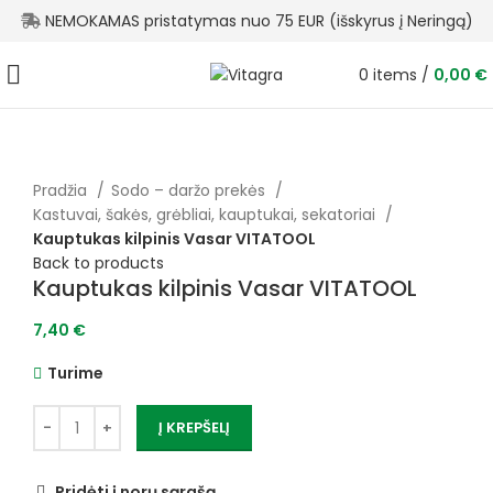
NEMOKAMAS pristatymas nuo 75 EUR (išskyrus į Neringą)
0
items
/
0,00
€
Pradžia
Sodo – daržo prekės
Kastuvai, šakės, grėbliai, kauptukai, sekatoriai
Kauptukas kilpinis Vasar VITATOOL
Back to products
Kauptukas kilpinis Vasar VITATOOL
7,40
€
Turime
Į KREPŠELĮ
Pridėti į norų sąrašą