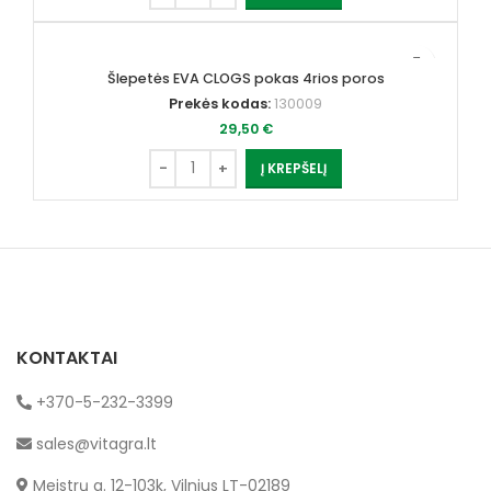
Šlepetės EVA CLOGS pokas 4rios poros
Prekės kodas:
130009
29,50
€
Į KREPŠELĮ
KONTAKTAI
+370-5-232-3399
sales@vitagra.lt
Meistrų g. 12-103k, Vilnius LT-02189