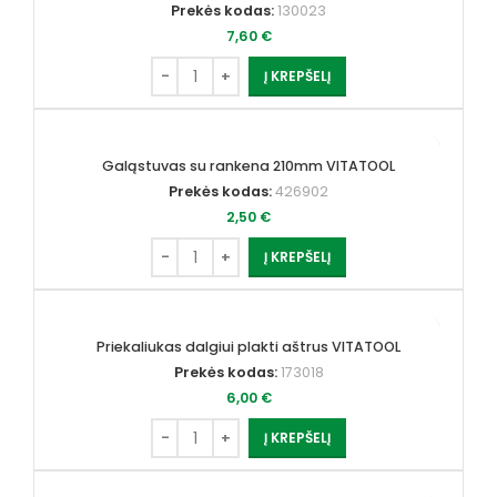
Prekės kodas:
130023
7,60
€
Į KREPŠELĮ
Galąstuvas su rankena 210mm VITATOOL
Prekės kodas:
426902
2,50
€
Į KREPŠELĮ
Priekaliukas dalgiui plakti aštrus VITATOOL
Prekės kodas:
173018
6,00
€
Į KREPŠELĮ