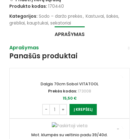
Produkto kodas:
170440
Kategorijos:
Sodo – daržo prekės
,
Kastuvai, šakės,
grėbliai, kauptukai, sekatoriai
APRAŠYMAS
Aprašymas
Panašūs produktai
Dalgis 70cm Sobol VITATOOL
Prekės kodas:
173008
15,50
€
Į KREPŠELĮ
Mot. klumpės su veltinio padu 39/40d.