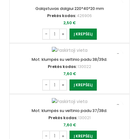
Galąstuvas dalgiui 220*40*20 mm
Prekės kodas:
426906
2,50
€
Į KREPŠELĮ
Mot. klumpės su veltinio padu 38/39d.
Prekės kodas:
130022
7,60
€
Į KREPŠELĮ
Mot. klumpės su veltinio padu 37/38d.
Prekės kodas:
130021
7,60
€
Į KREPŠELĮ