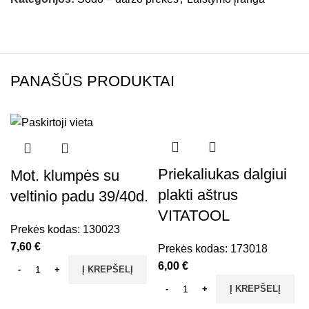
PANAŠŪS PRODUKTAI
Priekaliukas dalgiui
Mot. klumpės su
plakti aštrus
veltinio padu 39/40d.
VITATOOL
Prekės kodas:
130023
7,60
€
Prekės kodas:
173018
6,00
€
Į KREPŠELĮ
Į KREPŠELĮ