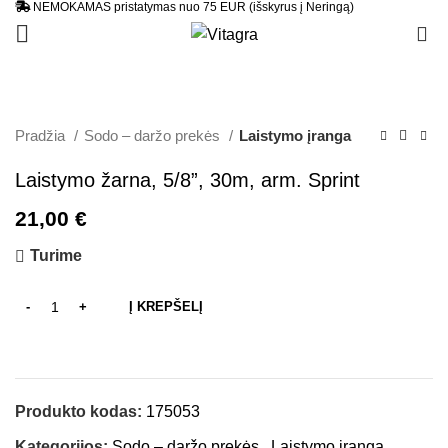
NEMOKAMAS pristatymas nuo 75 EUR (išskyrus į Neringą)
0
Pradžia
Sodo – daržo prekės
Laistymo įranga
Laistymo žarna, 5/8”, 30m, arm. Sprint
21,00
€
Turime
Į KREPŠELĮ
Produkto kodas:
175053
Kategorijos:
Sodo – daržo prekės
,
Laistymo įranga