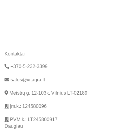
Kontaktai
+370-5-232-3399
sales@vitagra.lt
Meistrų g. 12-103k, Vilnius LT-02189
Įm.k.: 124580096
PVM k.: LT245800917
Daugiau