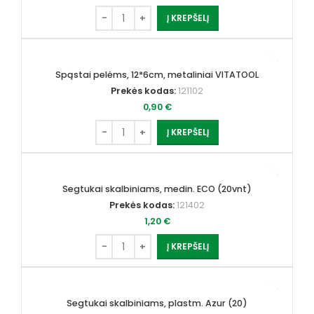
Į KREPŠELĮ
Spąstai pelėms, 12*6cm, metaliniai VITATOOL
Prekės kodas:
121102
0,90
€
Į KREPŠELĮ
Segtukai skalbiniams, medin. ECO (20vnt)
Prekės kodas:
121402
1,20
€
Į KREPŠELĮ
Segtukai skalbiniams, plastm. Azur (20)