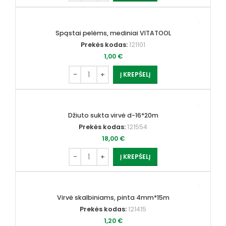
Spąstai pelėms, mediniai VITATOOL
Prekės kodas:
121101
1,00
€
Į KREPŠELĮ
Džiuto sukta virvė d-16*20m
Prekės kodas:
121554
18,00
€
Į KREPŠELĮ
Virvė skalbiniams, pinta 4mm*15m
Prekės kodas:
121415
1,20
€