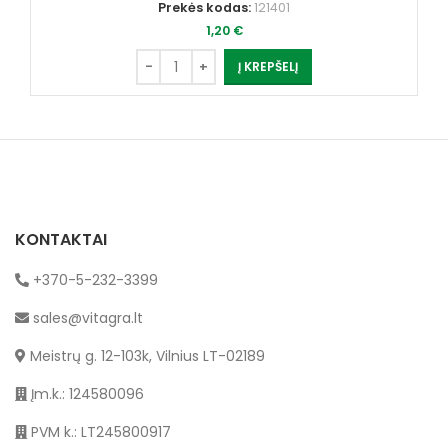
Prekės kodas:
121401
1,20
€
Į KREPŠELĮ
KONTAKTAI
+370-5-232-3399
sales@vitagra.lt
Meistrų g. 12-103k, Vilnius LT-02189
Įm.k.: 124580096
PVM k.: LT245800917