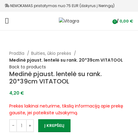
NEMOKAMAS pristatymas nuo 75 EUR (išskyrus į Neringą)
/
0,00
€
0
items
Pradžia
Buities, ūkio prekės
Medinė pjaust. lentelė su rank. 20*39cm VITATOOL
Back to products
Medinė pjaust. lentelė su rank.
20*39cm VITATOOL
4,20
€
Prekės laikinai neturime, tikslią informaciją apie prekę
gausite, jei pateiksite užsakymą.
Į KREPŠELĮ