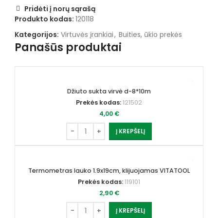
Pridėti į norų sąrašą
Produkto kodas:
120118
Kategorijos:
Virtuvės įrankiai
,
Buities, ūkio prekės
Panašūs produktai
Džiuto sukta virvė d-8*10m
Prekės kodas:
121502
4,00
€
Į KREPŠELĮ
Termometras lauko 1.9x19cm, klijuojamas VITATOOL
Prekės kodas:
119101
2,90
€
Į KREPŠELĮ