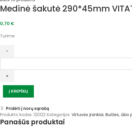
Medinė šakutė 290*45mm VIT
0,70
€
Turime
produkto
kiekis:
Medinė
šakutė
290*45mm
Į KREPŠELĮ
VITATOOL
Pridėti į norų sąrašą
Produkto kodas:
120122
Kategorijos:
Virtuvės įrankiai
,
Buities, ūkio
Panašūs produktai