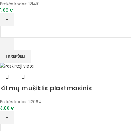
Prekės kodas:
121410
1,00
€
produkto
kiekis:
Virvė
skalbiniams,
pinta
Į KREPŠELĮ
4mm*10m
Kilimų mušiklis plastmasinis
Prekės kodas:
112064
3,00
€
produkto