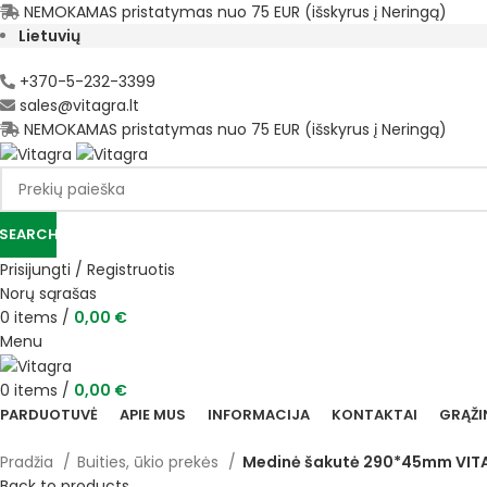
NEMOKAMAS pristatymas nuo 75 EUR (išskyrus į Neringą)
Lietuvių
+370-5-232-3399
sales@vitagra.lt
NEMOKAMAS pristatymas nuo 75 EUR (išskyrus į Neringą)
SEARCH
Prisijungti / Registruotis
Norų sąrašas
0
items
/
0,00
€
Menu
0
items
/
0,00
€
PARDUOTUVĖ
APIE MUS
INFORMACIJA
KONTAKTAI
GRĄŽI
Pradžia
Buities, ūkio prekės
Medinė šakutė 290*45mm VI
Back to products