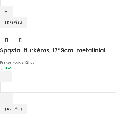
kiekis:
Virvė
skalbiniams,
pinta
Į KREPŠELĮ
4mm*30m
Spąstai žiurkėms, 17*9cm, metaliniai
Prekės kodas:
121103
1,80
€
produkto
kiekis:
Spąstai
žiurkėms,
17*9cm,
Į KREPŠELĮ
metaliniai