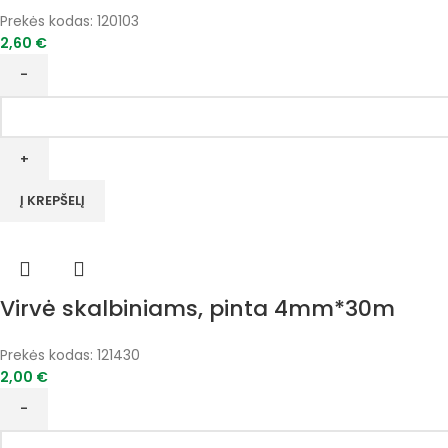
Prekės kodas:
120103
2,60
€
produkto
kiekis:
Universalios
virtuvinės
žirklės
Į KREPŠELĮ
210mm
VITATOOL
Virvė skalbiniams, pinta 4mm*30m
Prekės kodas:
121430
2,00
€
produkto