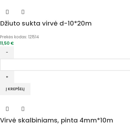
Džiuto sukta virvė d-10*20m
Prekės kodas:
121514
11,50
€
produkto
kiekis:
Džiuto
sukta
virvė
Į KREPŠELĮ
d-
10*20m
Virvė skalbiniams, pinta 4mm*10m