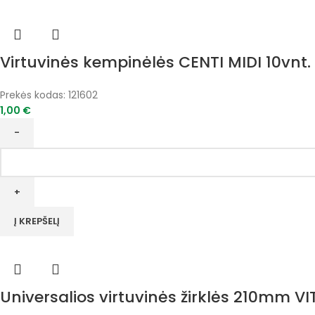
Virtuvinės kempinėlės CENTI MIDI 10vnt.
Prekės kodas:
121602
1,00
€
produkto
kiekis:
Virtuvinės
kempinėlės
CENTI
Į KREPŠELĮ
MIDI
10vnt.
Universalios virtuvinės žirklės 210mm V