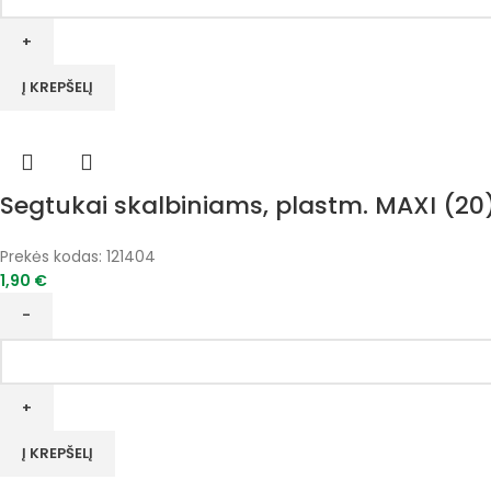
kiekis:
Kilimų
mušiklis
plastmasinis
Į KREPŠELĮ
Segtukai skalbiniams, plastm. MAXI (20
Prekės kodas:
121404
1,90
€
produkto
kiekis:
Segtukai
skalbiniams,
plastm.
Į KREPŠELĮ
MAXI