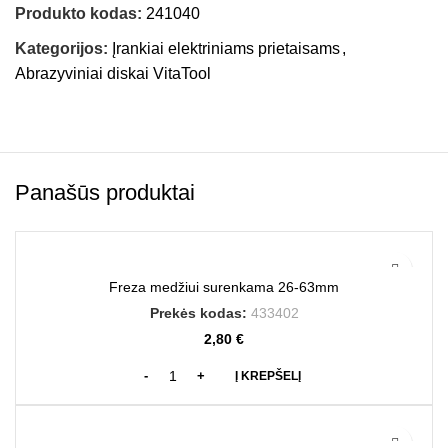
Produkto kodas:
241040
Kategorijos:
Įrankiai elektriniams prietaisams
,
Abrazyviniai diskai VitaTool
Panašūs produktai
Freza medžiui surenkama 26-63mm
Prekės kodas:
433402
2,80
€
Į KREPŠELĮ