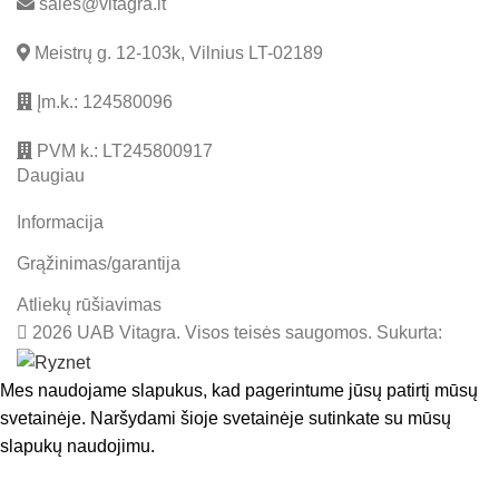
sales@vitagra.lt
Meistrų g. 12-103k, Vilnius LT-02189
Įm.k.: 124580096
PVM k.: LT245800917
Daugiau
Informacija
Grąžinimas/garantija
Atliekų rūšiavimas
2026 UAB Vitagra. Visos teisės saugomos. Sukurta:
Mes naudojame slapukus, kad pagerintume jūsų patirtį mūsų
svetainėje. Naršydami šioje svetainėje sutinkate su mūsų
slapukų naudojimu.
SUTINKU