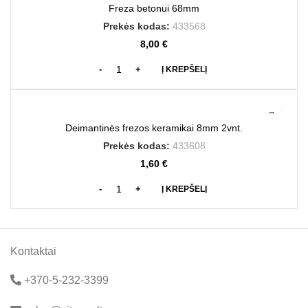
Freza betonui 68mm
Prekės kodas:
433568
8,00
€
Į KREPŠELĮ
Deimantinės frezos keramikai 8mm 2vnt.
Prekės kodas:
433608
1,60
€
Į KREPŠELĮ
Kontaktai
+370-5-232-3399