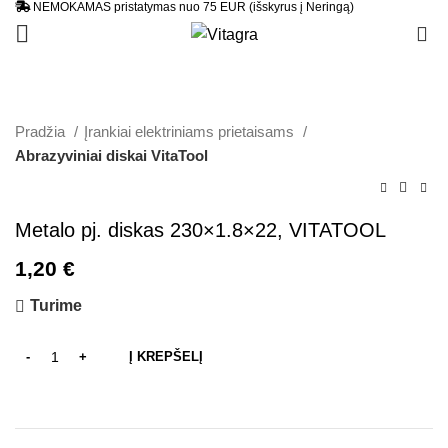
NEMOKAMAS pristatymas nuo 75 EUR (išskyrus į Neringą)
0
Pradžia
Įrankiai elektriniams prietaisams
Abrazyviniai diskai VitaTool
Metalo pj. diskas 230×1.8×22, VITATOOL
1,20
€
Turime
Į KREPŠELĮ