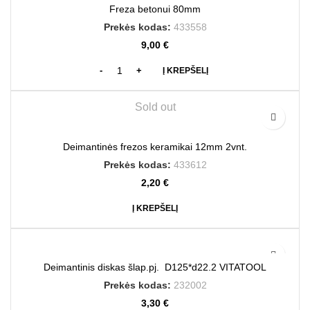
Freza betonui 80mm
Prekės kodas:
433558
9,00
€
Į KREPŠELĮ
Sold out
Deimantinės frezos keramikai 12mm 2vnt.
Prekės kodas:
433612
2,20
€
Į KREPŠELĮ
Deimantinis diskas šlap.pj. D125*d22.2 VITATOOL
Prekės kodas:
232002
3,30
€