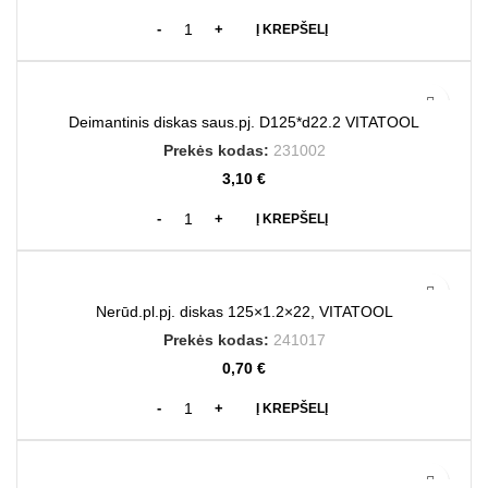
Į KREPŠELĮ
Deimantinis diskas saus.pj. D125*d22.2 VITATOOL
Prekės kodas:
231002
3,10
€
Į KREPŠELĮ
Nerūd.pl.pj. diskas 125×1.2×22, VITATOOL
Prekės kodas:
241017
0,70
€
Į KREPŠELĮ