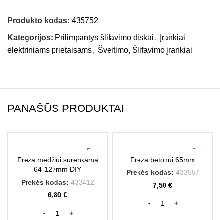
Produkto kodas:
435752
Kategorijos:
Prilimpantys šlifavimo diskai
,
Įrankiai
elektriniams prietaisams
,
Šveitimo, Šlifavimo įrankiai
PANAŠŪS PRODUKTAI
Freza medžiui surenkama
Freza betonui 65mm
64-127mm DIY
Prekės kodas:
433557
Prekės kodas:
433412
7,50
€
6,80
€