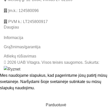
Įm.k.: 124580096
PVM k.: LT245800917
Daugiau
Informacija
Grąžinimas/garantija
Atliekų rūšiavimas
2026 UAB Vitagra. Visos teisės saugomos. Sukurta:
Mes naudojame slapukus, kad pagerintume jūsų patirtį mūsų
svetainėje. Naršydami šioje svetainėje sutinkate su mūsų
slapukų naudojimu.
SUTINKU
Parduotuvė