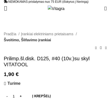
NEMOKAMAS pristatymas nuo 75 EUR (išskyrus į Neringą)
0
Pradžia
Įrankiai elektriniams prietaisams
Šveitimo, Šlifavimo įrankiai
Prilimp.šl.disk. D125, #40 (10v.)su skyl
VITATOOL
1,90
€
Turime
Į KREPŠELĮ