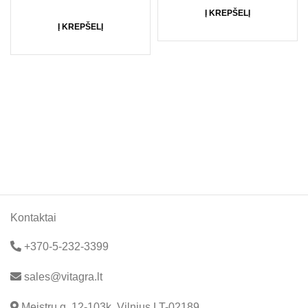
Į KREPŠELĮ
Į KREPŠELĮ
Kontaktai
+370-5-232-3399
sales@vitagra.lt
Meistrų g. 12-103k, Vilnius LT-02189