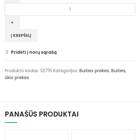
produkto
kiekis:
Šepetys
med.,
komb.šeriai,
Į KREPŠELĮ
30cm,
su
Pridėti į norų sąrašą
kotu
VITATOOL
Produkto kodas:
121715
Kategorijos:
Buities prekės
,
Buities,
ūkio prekės
PANAŠŪS PRODUKTAI