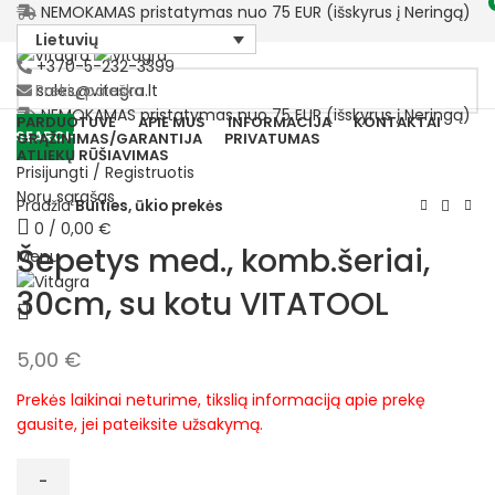
NEMOKAMAS pristatymas nuo 75 EUR (išskyrus į Neringą)
Lietuvių
+370-5-232-3399
sales@vitagra.lt
NEMOKAMAS pristatymas nuo 75 EUR (išskyrus į Neringą)
PARDUOTUVĖ
APIE MUS
INFORMACIJA
KONTAKTAI
SEARCH
GRĄŽINIMAS/GARANTIJA
PRIVATUMAS
ATLIEKŲ RŪŠIAVIMAS
Prisijungti / Registruotis
Norų sąrašas
Pradžia
Buities, ūkio prekės
0
/
0,00
€
Šepetys med., komb.šeriai,
Menu
30cm, su kotu VITATOOL
5,00
€
Prekės laikinai neturime, tikslią informaciją apie prekę
gausite, jei pateiksite užsakymą.