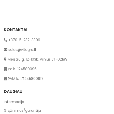
16*20m
KONTAKTAI
+370-5-232-3399
sales@vitagra.lt
Meistrų g. 12-103k, Vilnius LT-02189
Įm.k.: 124580096
PVM k.: LT245800917
DAUGIAU
Informacija
Grąžinimas/garantija