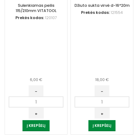
Sulenkiamas peilis
Džiuto sukta virvė d-16*20m
115/210mm VITATOOL
Prekės kodas:
121554
Prekės kodas:
120107
6,00
€
18,00
€
produkto
produkto
kiekis:
kiekis:
Sulenkiamas
Džiuto
peilis
sukta
Į KREPŠELĮ
Į KREPŠELĮ
115/210mm
virvė
VITATOOL
d-