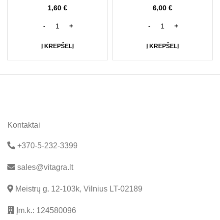
1,60
€
6,00
€
Į KREPŠELĮ
Į KREPŠELĮ
Kontaktai
+370-5-232-3399
sales@vitagra.lt
Meistrų g. 12-103k, Vilnius LT-02189
Įm.k.: 124580096