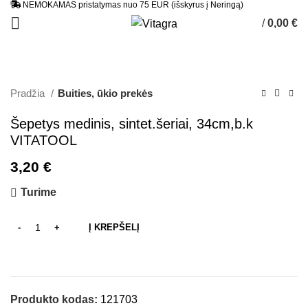
NEMOKAMAS pristatymas nuo 75 EUR (išskyrus į Neringą)
/
0,00
€
0
items
Pradžia
Buities, ūkio prekės
Šepetys medinis, sintet.šeriai, 34cm,b.k
VITATOOL
3,20
€
Turime
Į KREPŠELĮ
Produkto kodas:
121703