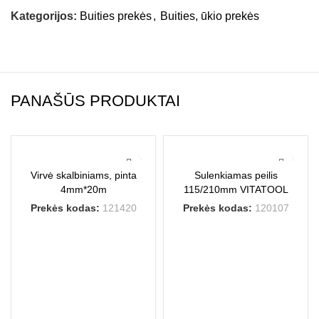
Kategorijos:
Buities prekės
,
Buities, ūkio prekės
PANAŠŪS PRODUKTAI
Virvė skalbiniams, pinta
Sulenkiamas peilis
4mm*20m
115/210mm VITATOOL
Prekės kodas:
121420
Prekės kodas:
120107