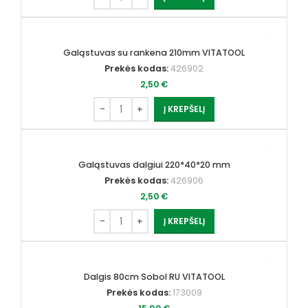
Galąstuvas su rankena 210mm VITATOOL
Prekės kodas:
426902
2,50
€
Į KREPŠELĮ
Galąstuvas dalgiui 220*40*20 mm
Prekės kodas:
426906
2,50
€
Į KREPŠELĮ
Dalgis 80cm Sobol RU VITATOOL
Prekės kodas:
173009