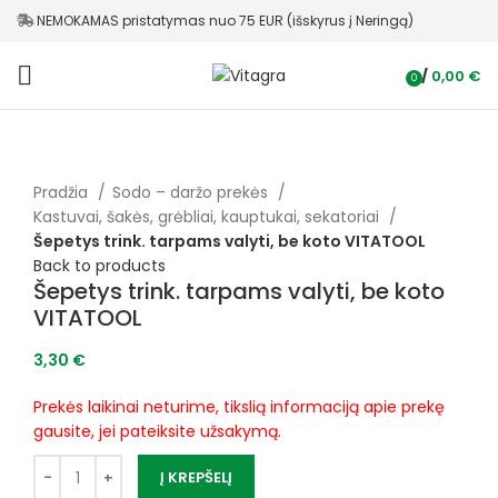
NEMOKAMAS pristatymas nuo 75 EUR (išskyrus į Neringą)
/
0,00
€
0
items
Pradžia
Sodo – daržo prekės
Kastuvai, šakės, grėbliai, kauptukai, sekatoriai
Šepetys trink. tarpams valyti, be koto VITATOOL
Back to products
Šepetys trink. tarpams valyti, be koto
VITATOOL
3,30
€
Prekės laikinai neturime, tikslią informaciją apie prekę
gausite, jei pateiksite užsakymą.
Į KREPŠELĮ