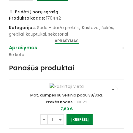
Pridėti į norų sąrašą
Produkto kodas:
170442
Kategorijos:
Sodo – daržo prekės
,
Kastuvai, šakės,
grėbliai, kauptukai, sekatoriai
APRAŠYMAS
Aprašymas
Be koto
Panašūs produktai
Mot. klumpės su veltinio padu 38/39d.
Prekės kodas:
130022
7,60
€
Į KREPŠELĮ