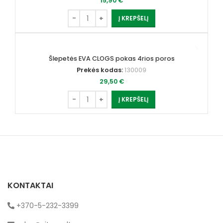
15,90
€
Į KREPŠELĮ
Šlepetės EVA CLOGS pokas 4rios poros
Prekės kodas:
130009
29,50
€
Į KREPŠELĮ
KONTAKTAI
+370-5-232-3399