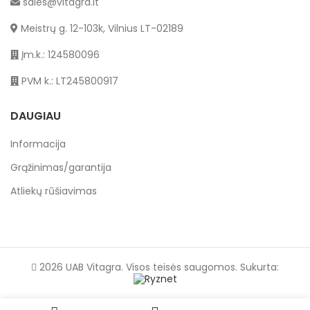
sales@vitagra.lt
Meistrų g. 12-103k, Vilnius LT-02189
Įm.k.: 124580096
PVM k.: LT245800917
DAUGIAU
Informacija
Grąžinimas/garantija
Atliekų rūšiavimas
2026 UAB Vitagra. Visos teisės saugomos. Sukurta: