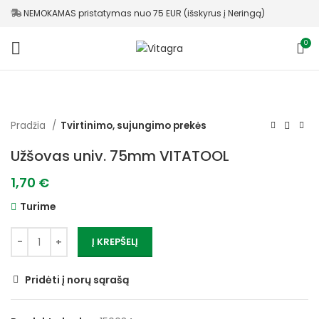
NEMOKAMAS pristatymas nuo 75 EUR (išskyrus į Neringą)
0
Pradžia
Tvirtinimo, sujungimo prekės
Užšovas univ. 75mm VITATOOL
1,70
€
Turime
Į KREPŠELĮ
Pridėti į norų sąrašą