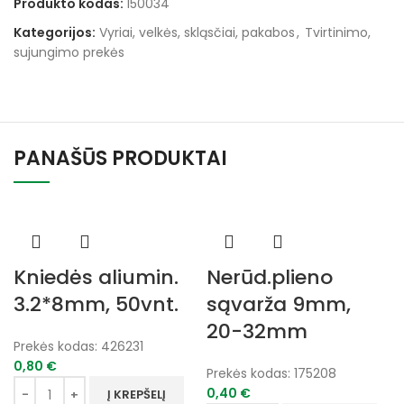
Produkto kodas:
150034
Kategorijos:
Vyriai, velkės, skląsčiai, pakabos
,
Tvirtinimo,
sujungimo prekės
PANAŠŪS PRODUKTAI
Kniedės aliumin.
Nerūd.plieno
3.2*8mm, 50vnt.
sąvarža 9mm,
20-32mm
Prekės kodas:
426231
0,80
€
Prekės kodas:
175208
0,40
€
Į KREPŠELĮ