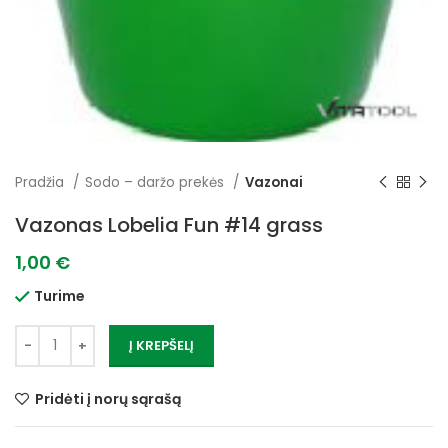
Pradžia
Sodo – daržo prekės
Vazonai
Vazonas Lobelia Fun #14 grass
1,00
€
Turime
Į KREPŠELĮ
Pridėti į norų sąrašą