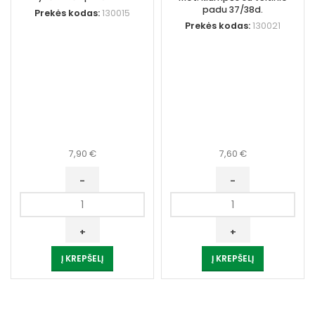
padu 37/38d.
Prekės kodas:
130015
Prekės kodas:
130021
7,90
€
7,60
€
produkto
produkto
kiekis:
kiekis:
Vyriškos
Mot.
šlepetės
klumpės
Į KREPŠELĮ
Į KREPŠELĮ
45d.
su
veltinio
padu
37/38d.