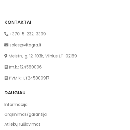
KONTAKTAI
+370-5-232-3399
sales@vitagra.lt
Meistrų g. 12-103k, Vilnius LT-02189
Įm.k.: 124580096
PVM k.: LT245800917
DAUGIAU
Informacija
Grąžinimas/garantija
Atliekų rūšiavimas