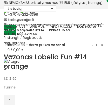
NEMOKAMAS pristatymas nuo 75 EUR (išskyrus į Neringą)
Lietuvių
+370-5-232-3399
sales@vitagra.lt
NEMOKAMAS pristatymas nuo 75 EUR (išskyrus į Neringą)
PARDUOTUVĖ
APIE MUS
INFORMACIJA
KONTAKTAI
SEARCH
GRĄŽINIMAS/GARANTIJA
PRIVATUMAS
ATLIEKŲ RŪŠIAVIMAS
Prisijungti / Registruotis
Norų sąrašas
Pradžia
Sodo – daržo prekės
Vazonai
0
/
0,00
€
Vazonas Lobelia Fun #14
Menu
orange
1,00
€
Turime
produkto