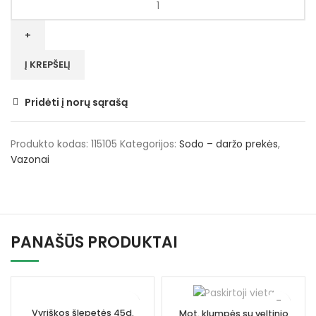
kiekis:
Vazonas
Lobelia
Fun
Į KREPŠELĮ
#14
orange
Pridėti į norų sąrašą
Produkto kodas:
115105
Kategorijos:
Sodo – daržo prekės
,
Vazonai
PANAŠŪS PRODUKTAI
Vyriškos šlepetės 45d.
Mot. klumpės su veltinio