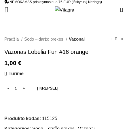
NEMOKAMAS pristatymas nuo 75 EUR (išskyrus į Neringą)
0
Pradžia
Sodo – daržo prekės
Vazonai
Vazonas Lobelia Fun #16 orange
1,00
€
Turime
Į KREPŠELĮ
Produkto kodas:
115125
Kategorijos:
Sodo – daržo prekės
,
Vazonai