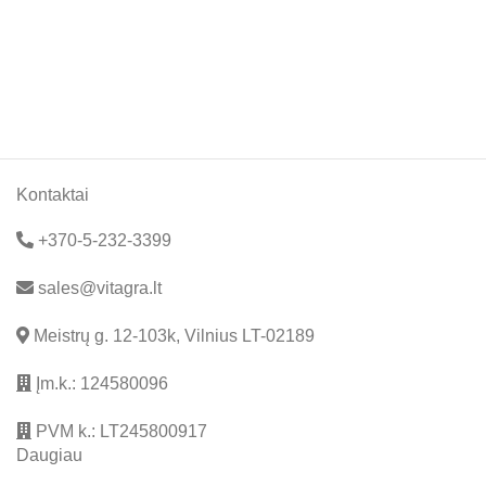
Kontaktai
+370-5-232-3399
sales@vitagra.lt
Meistrų g. 12-103k, Vilnius LT-02189
Įm.k.: 124580096
PVM k.: LT245800917
Daugiau