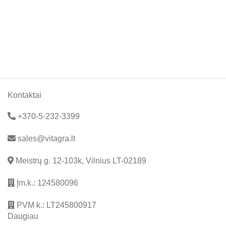
Kontaktai
+370-5-232-3399
sales@vitagra.lt
Meistrų g. 12-103k, Vilnius LT-02189
Įm.k.: 124580096
PVM k.: LT245800917
Daugiau