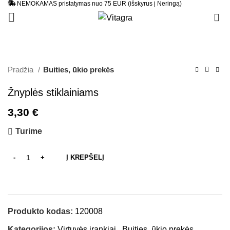
NEMOKAMAS pristatymas nuo 75 EUR (išskyrus į Neringą)
0
Pradžia
Buities, ūkio prekės
Žnyplės stiklainiams
3,30
€
Turime
Į KREPŠELĮ
Produkto kodas:
120008
Kategorijos:
Virtuvės įrankiai
,
Buities, ūkio prekės