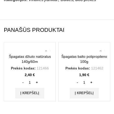
PANAŠŪS PRODUKTAI
Špagatas džiuto natūralus
Špagatas balto polipropileno
140g/60m
100g
Prekės kodas:
121466
Prekės kodas:
121462
2,40
€
1,90
€
Į KREPŠELĮ
Į KREPŠELĮ