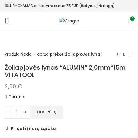
NEMOKAMAS pristatymas nuo 75 EUR (išskyrus į Neringą)
0
Pradžia
Sodo – daržo prekės
Žoliapjovės lynai
Žoliapjovės lynas “ALUMIN” 2,0mm*15m
VITATOOL
2,60
€
Turime
Į KREPŠELĮ
Pridėti į norų sąrašą