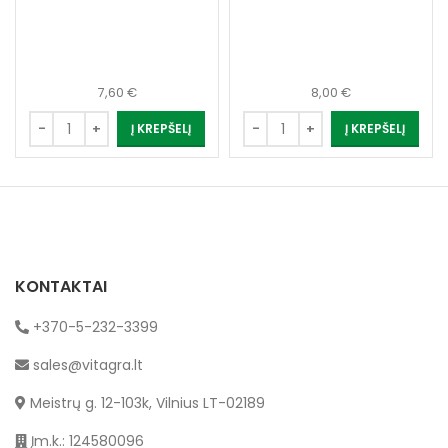
7,60
€
8,00
€
Į KREPŠELĮ
Į KREPŠELĮ
KONTAKTAI
+370-5-232-3399
sales@vitagra.lt
Meistrų g. 12-103k, Vilnius LT-02189
Įm.k.: 124580096