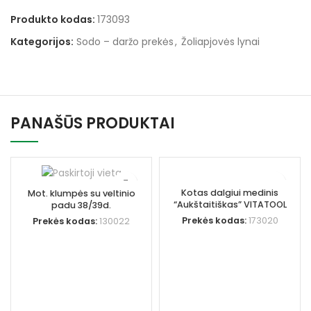
Produkto kodas:
173093
Kategorijos:
Sodo – daržo prekės
,
Žoliapjovės lynai
PANAŠŪS PRODUKTAI
Kotas dalgiui medinis
Mot. klumpės su veltinio
“Aukštaitiškas” VITATOOL
padu 38/39d.
Prekės kodas:
173020
Prekės kodas:
130022