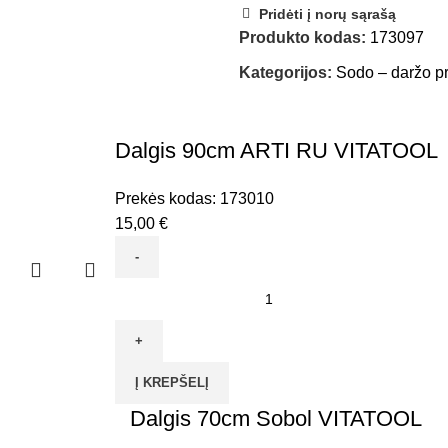
Pridėti į norų sąrašą
Produkto kodas:
173097
Kategorijos:
Sodo – daržo p
Dalgis 90cm ARTI RU VITATOOL
Prekės kodas:
173010
15,00
€
produkto
kiekis:
Dalgis
90cm
Į KREPŠELĮ
ARTI
RU
Dalgis 70cm Sobol VITATOOL
VITATOOL