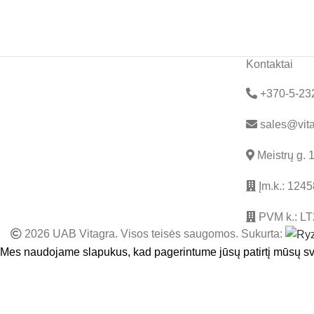
Kontaktai
+370-5-23
sales@vita
Meistrų g. 
Įm.k.: 124
PVM k.: L
2026 UAB Vitagra. Visos teisės saugomos. Sukurta:
Mes naudojame slapukus, kad pagerintume jūsų patirtį mūsų sv
SUTINKU