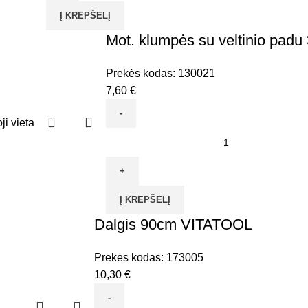
dalgiui
Į KREPŠELĮ
plakti
aštrus
Mot. klumpės su veltinio padu
VITATOOL
Prekės kodas:
130021
7,60
€
produkto
kiekis:
Mot.
klumpės
Į KREPŠELĮ
su
Dalgis 90cm VITATOOL
veltinio
padu
37/38d.
Prekės kodas:
173005
10,30
€