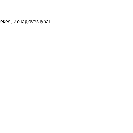
rekės
,
Žoliapjovės lynai