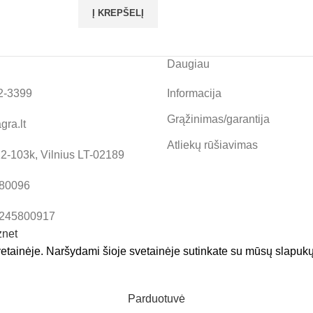
dalgiui
Į KREPŠELĮ
220*40*20
mm
Daugiau
2-3399
Informacija
Grąžinimas/garantija
gra.lt
Atliekų rūšiavimas
12-103k, Vilnius LT-02189
580096
T245800917
etainėje. Naršydami šioje svetainėje sutinkate su mūsų slapuk
Parduotuvė