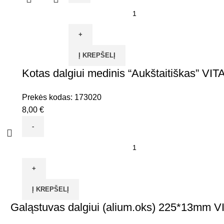
produkto
kiekis:
Dalgis
90cm
Į KREPŠELĮ
VITATOOL
Kotas dalgiui medinis “Aukštaitiškas” VI
Prekės kodas:
173020
8,00
€
produkto
kiekis:
Kotas
dalgiui
Į KREPŠELĮ
medinis
Galąstuvas dalgiui (alium.oks) 225*13mm 
"Aukštaitiškas"
VITATOOL