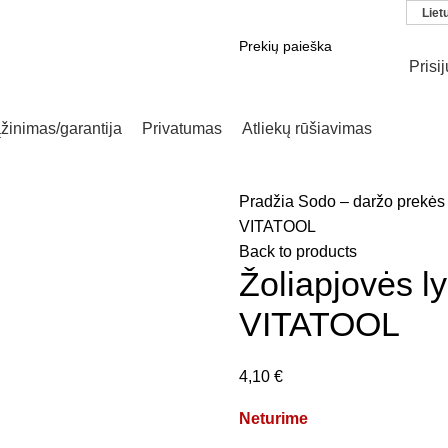
Liet
Prisi
SEARCH
žinimas/garantija
Privatumas
Atliekų rūšiavimas
Pradžia
Sodo – daržo prekė
VITATOOL
Back to products
Žoliapjovės 
VITATOOL
4,10
€
Neturime