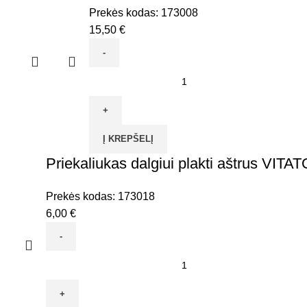
Prekės kodas:
173008
15,50
€
produkto
kiekis:
Dalgis
70cm
Į KREPŠELĮ
Sobol
Priekaliukas dalgiui plakti aštrus VITA
VITATOOL
Prekės kodas:
173018
6,00
€
produkto
kiekis:
Priekaliukas