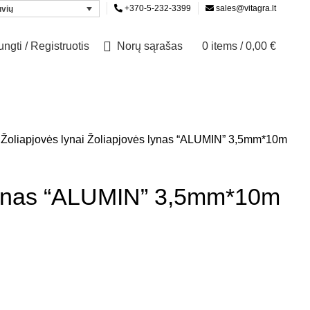
+370-5-232-3399
sales@vitagra.lt
uvių
jungti / Registruotis
Norų sąrašas
0
items
/
0,00
€
s
Žoliapjovės lynai
Žoliapjovės lynas “ALUMIN” 3,5mm*10m
lynas “ALUMIN” 3,5mm*10m