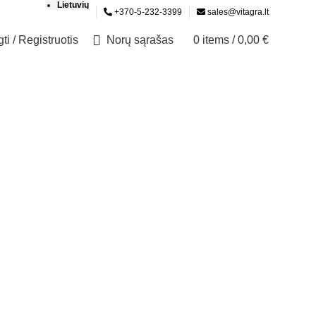
Lietuvių
+370-5-232-3399
sales@vitagra.lt
gti / Registruotis
Norų sąrašas
0
items
/
0,00
€