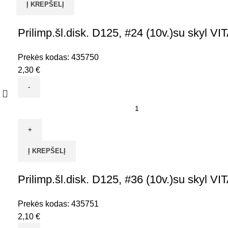
Į KREPŠELĮ
#180(10v.)be
skyl
Prilimp.šl.disk. D125, #24 (10v.)su skyl 
VITATOOL
Prekės kodas:
435750
2,30
€
produkto
kiekis:
Prilimp.šl.disk.
D125,
Į KREPŠELĮ
#24
(10v.)su
Prilimp.šl.disk. D125, #36 (10v.)su skyl 
skyl
VITATOOL
Prekės kodas:
435751
2,10
€