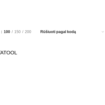
i
100
150
200
VITATOOL