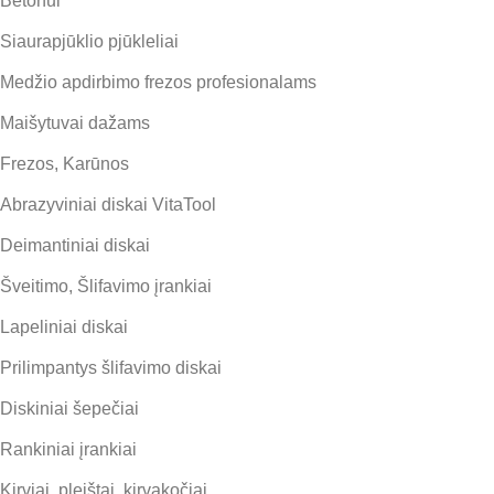
Betonui
Siaurapjūklio pjūkleliai
Medžio apdirbimo frezos profesionalams
Maišytuvai dažams
Frezos, Karūnos
Abrazyviniai diskai VitaTool
Deimantiniai diskai
Šveitimo, Šlifavimo įrankiai
Lapeliniai diskai
Prilimpantys šlifavimo diskai
Diskiniai šepečiai
Rankiniai įrankiai
Kirviai, pleištai, kirvakočiai