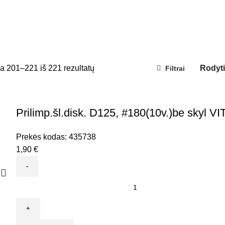
 201–221 iš 221 rezultatų
Rodyt
Filtrai
Prilimp.šl.disk. D125, #180(10v.)be skyl 
Prekės kodas:
435738
1,90
€
produkto
kiekis:
Prilimp.šl.disk.
D125,