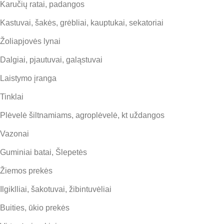
Karučių ratai, padangos
Kastuvai, šakės, grėbliai, kauptukai, sekatoriai
Žoliapjovės lynai
Dalgiai, pjautuvai, galąstuvai
Laistymo įranga
Tinklai
Plėvelė šiltnamiams, agroplėvelė, kt uždangos
Vazonai
Guminiai batai, Šlepetės
Žiemos prekės
Ilgiklliai, šakotuvai, žibintuvėliai
Buities, ūkio prekės