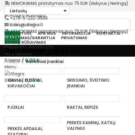
NEMOKAMAS pristatymas nuo 75 EUR (išskyrus į Neringą)
Lietuvių
+370-5-232-3399
sales@vitagra.lt
NEMOKAMAS pristatymas nuo 75 EUR (išskyrus į Neringą)
PARDUOTUVĖ
APIE MUS
INFORMACIJA
KONTAKTAI
SEARCH
GRĄŽINIMAS/GARANTIJA
PRIVATUMAS
ATLIEKŲ RŪŠIAVIMAS
Prisijungti / Registruotis
Rankiniai įrankiai
Norų sąrašas
0
items
/
0,00
€
Pradžia
Rankiniai įrankiai
Menu
KIRVIAI, PLEIŠTAI,
SRIEGIMO, ŠVEITIMO
0
items
/
0,00
€
KIRVAKOČIAI
ĮRANKIAI
PJŪKLAI
RAKTAI, REPLĖS
PREKĖS KAMINŲ, KATILŲ
VALYMUI
PREKĖS APDAILAI,
STATYBAI