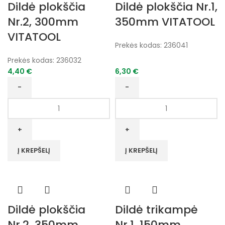
Dildė plokščia
Dildė plokščia Nr.1,
Nr.2, 300mm
350mm VITATOOL
VITATOOL
Prekės kodas:
236041
Prekės kodas:
236032
4,40
€
6,30
€
produkto
produkto
kiekis:
kiekis:
Dildė
Dildė
plokščia
plokščia
Nr.2,
Nr.1,
Į KREPŠELĮ
Į KREPŠELĮ
300mm
350mm
VITATOOL
VITATOOL
Dildė plokščia
Dildė trikampė
Nr.2, 350mm
Nr.1, 150mm