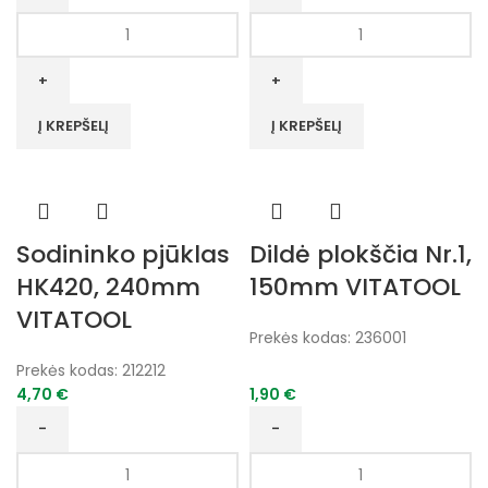
produkto
produkto
kiekis:
kiekis:
Pjūklas
Sodininko
rankinis
pjūklas
500mm,
sulankstomas
Į KREPŠELĮ
Į KREPŠELĮ
dantys
180mm
3*SK5
VITATOOL
VITATOOL
Sodininko pjūklas
Dildė plokščia Nr.1,
HK420, 240mm
150mm VITATOOL
VITATOOL
Prekės kodas:
236001
Prekės kodas:
212212
4,70
€
1,90
€
produkto
produkto
kiekis:
kiekis: