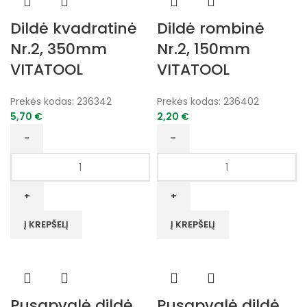
Dildė kvadratinė
Dildė rombinė
Nr.2, 350mm
Nr.2, 150mm
VITATOOL
VITATOOL
Prekės kodas:
236342
Prekės kodas:
236402
5,70
€
2,20
€
produkto
produkto
kiekis:
kiekis:
Dildė
Dildė
kvadratinė
rombinė
Nr.2,
Nr.2,
Į KREPŠELĮ
Į KREPŠELĮ
350mm
150mm
VITATOOL
VITATOOL
Pusapvalė dildė
Pusapvalė dildė