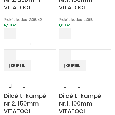
VITATOOL
VITATOOL
Prekės kodas:
236042
Prekės kodas:
236101
6,50
€
1,80
€
produkto
produkto
kiekis:
kiekis:
Dildė
Dildė
plokščia
trikampė
Nr.2,
Nr.1,
Į KREPŠELĮ
Į KREPŠELĮ
350mm
150mm
VITATOOL
VITATOOL
Dildė trikampė
Dildė trikampė
Nr.2, 150mm
Nr.1, 100mm
VITATOOL
VITATOOL