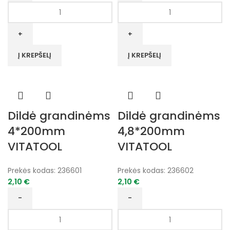
produkto
produkto
kiekis:
kiekis:
Pusapvalė
Pusapvalė
dildė
dildė
Nr.1,
Nr.2,
Į KREPŠELĮ
Į KREPŠELĮ
350mm
350mm
VITATOOL
VITATOOL
Dildė grandinėms
Dildė grandinėms
4*200mm
4,8*200mm
VITATOOL
VITATOOL
Prekės kodas:
236601
Prekės kodas:
236602
2,10
€
2,10
€
produkto
produkto
kiekis:
kiekis: