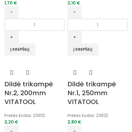
1,70
€
2,10
€
produkto
produkto
kiekis:
kiekis:
Dildė
Dildė
trikampė
trikampė
Nr.2,
Nr.1,
Į KREPŠELĮ
Į KREPŠELĮ
100mm
200mm
VITATOOL
VITATOOL
Dildė trikampė
Dildė trikampė
Nr.2, 200mm
Nr.1, 250mm
VITATOOL
VITATOOL
Prekės kodas:
236112
Prekės kodas:
236121
2,20
€
2,80
€