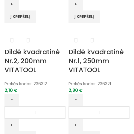
Dildė
Dildė
kvadratinė
kvadratinė
Nr.2,
Nr.1,
Į KREPŠELĮ
Į KREPŠELĮ
150mm
200mm
VITATOOL
VITATOOL
Dildė kvadratinė
Dildė kvadratinė
Nr.2, 200mm
Nr.1, 250mm
VITATOOL
VITATOOL
Prekės kodas:
236312
Prekės kodas:
236321
2,10
€
2,80
€
produkto
produkto
kiekis:
kiekis:
Dildė
Dildė
kvadratinė
kvadratinė