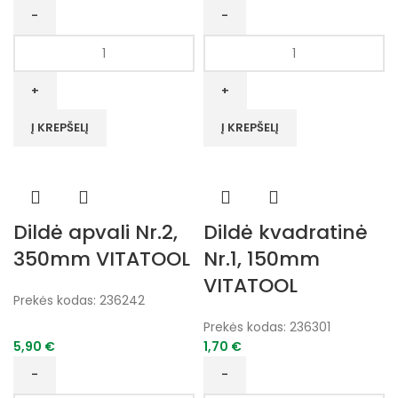
produkto
produkto
kiekis:
kiekis:
Dildė
Dildė
apvali
apvali
Nr.2,
Nr.1,
Į KREPŠELĮ
Į KREPŠELĮ
300mm
350mm
VITATOOL
VITATOOL
Dildė apvali Nr.2,
Dildė kvadratinė
350mm VITATOOL
Nr.1, 150mm
VITATOOL
Prekės kodas:
236242
Prekės kodas:
236301
5,90
€
1,70
€