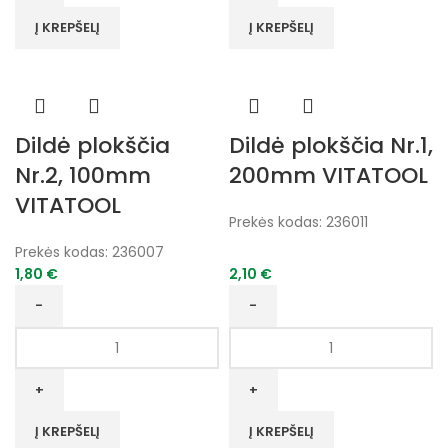
Nr.2,
Nr.1,
Į KREPŠELĮ
Į KREPŠELĮ
150mm
100mm
VITATOOL
VITATOOL
Dildė plokščia
Dildė plokščia Nr.1,
Nr.2, 100mm
200mm VITATOOL
VITATOOL
Prekės kodas:
236011
Prekės kodas:
236007
1,80
€
2,10
€
produkto
produkto
kiekis:
kiekis:
Dildė
Dildė
plokščia
plokščia
Nr.2,
Nr.1,
Į KREPŠELĮ
Į KREPŠELĮ
100mm
200mm