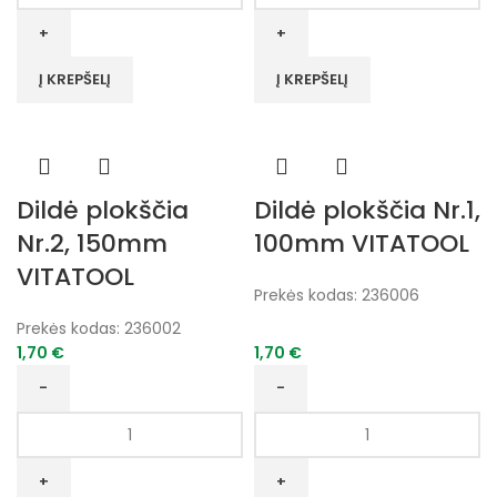
Sodininko
Dildė
pjūklas
plokščia
HK420,
Nr.1,
Į KREPŠELĮ
Į KREPŠELĮ
240mm
150mm
VITATOOL
VITATOOL
Dildė plokščia
Dildė plokščia Nr.1,
Nr.2, 150mm
100mm VITATOOL
VITATOOL
Prekės kodas:
236006
Prekės kodas:
236002
1,70
€
1,70
€
produkto
produkto
kiekis:
kiekis:
Dildė
Dildė
plokščia
plokščia