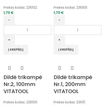
Prekės kodas:
236102
Prekės kodas:
236105
1,70
€
1,70
€
produkto
produkto
kiekis:
kiekis:
Dildė
Dildė
trikampė
trikampė
Nr.2,
Nr.1,
Į KREPŠELĮ
Į KREPŠELĮ
150mm
100mm
VITATOOL
VITATOOL
Dildė trikampė
Dildė trikampė
Nr.2, 100mm
Nr.1, 200mm
VITATOOL
VITATOOL
Prekės kodas:
236106
Prekės kodas:
236111