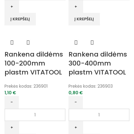
Dildė
Dildė
grandinėms
grandinėms
4*200mm
4,8*200mm
Į KREPŠELĮ
Į KREPŠELĮ
VITATOOL
VITATOOL
Rankena dildėms
Rankena dildėms
100-200mm
300-400mm
plastm VITATOOL
plastm VITATOOL
Prekės kodas:
236901
Prekės kodas:
236903
1,10
€
0,80
€
produkto
produkto
kiekis:
kiekis:
Rankena
Rankena
dildėms
dildėms