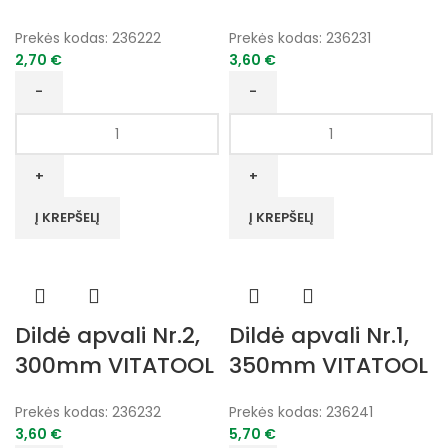
Prekės kodas:
236222
Prekės kodas:
236231
2,70
€
3,60
€
produkto
produkto
kiekis:
kiekis:
Dildė
Dildė
apvali
apvali
Nr.2,
Nr.1,
Į KREPŠELĮ
Į KREPŠELĮ
250mm
300mm
VITATOOL
VITATOOL
Dildė apvali Nr.2,
Dildė apvali Nr.1,
300mm VITATOOL
350mm VITATOOL
Prekės kodas:
236232
Prekės kodas:
236241
3,60
€
5,70
€