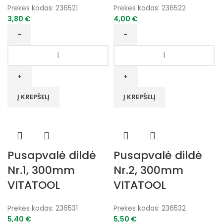
Prekės kodas:
236521
Prekės kodas:
236522
3,80
€
4,00
€
produkto
produkto
kiekis:
kiekis:
Pusapvalė
Pusapvalė
dildė
dildė
Nr.1,
Nr.2,
Į KREPŠELĮ
Į KREPŠELĮ
250mm
250mm
VITATOOL
VITATOOL
Pusapvalė dildė
Pusapvalė dildė
Nr.1, 300mm
Nr.2, 300mm
VITATOOL
VITATOOL
Prekės kodas:
236531
Prekės kodas:
236532
5,40
€
5,50
€