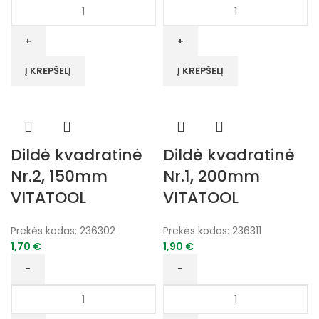
produkto
produkto
kiekis:
kiekis:
Dildė
Dildė
apvali
kvadratinė
Nr.2,
Nr.1,
Į KREPŠELĮ
Į KREPŠELĮ
350mm
150mm
VITATOOL
VITATOOL
Dildė kvadratinė
Dildė kvadratinė
Nr.2, 150mm
Nr.1, 200mm
VITATOOL
VITATOOL
Prekės kodas:
236302
Prekės kodas:
236311
1,70
€
1,90
€
produkto
produkto
kiekis:
kiekis: