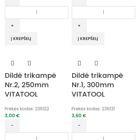
produkto
produkto
kiekis:
kiekis:
Dildė
Dildė
trikampė
trikampė
Nr.2,
Nr.1,
Į KREPŠELĮ
Į KREPŠELĮ
200mm
250mm
VITATOOL
VITATOOL
Dildė trikampė
Dildė trikampė
Nr.2, 250mm
Nr.1, 300mm
VITATOOL
VITATOOL
Prekės kodas:
236122
Prekės kodas:
236131
3,00
€
3,60
€
produkto
produkto