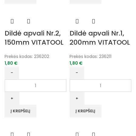
350mm
150mm
VITATOOL
VITATOOL
Dildė apvali Nr.2,
Dildė apvali Nr.1,
150mm VITATOOL
200mm VITATOOL
Prekės kodas:
236202
Prekės kodas:
236211
1,80
€
1,80
€
produkto
produkto
kiekis:
kiekis:
Dildė
Dildė
apvali
apvali
Nr.2,
Nr.1,
Į KREPŠELĮ
Į KREPŠELĮ
150mm
200mm
VITATOOL
VITATOOL