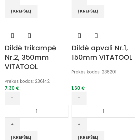
trikampė
trikampė
Nr.2,
Nr.1,
Į KREPŠELĮ
Į KREPŠELĮ
300mm
350mm
VITATOOL
VITATOOL
Dildė trikampė
Dildė apvali Nr.1,
Nr.2, 350mm
150mm VITATOOL
VITATOOL
Prekės kodas:
236201
Prekės kodas:
236142
7,30
€
1,60
€
produkto
produkto
kiekis:
kiekis:
Dildė
Dildė
trikampė
apvali
Nr.2,
Nr.1,
Į KREPŠELĮ
Į KREPŠELĮ