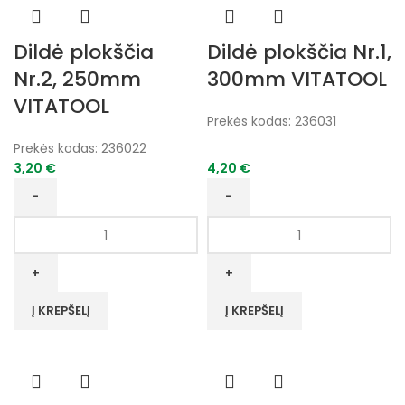
Dildė plokščia
Dildė plokščia Nr.1,
Nr.2, 250mm
300mm VITATOOL
VITATOOL
Prekės kodas:
236031
Prekės kodas:
236022
3,20
€
4,20
€
produkto
produkto
kiekis:
kiekis:
Dildė
Dildė
plokščia
plokščia
Nr.2,
Nr.1,
Į KREPŠELĮ
Į KREPŠELĮ
250mm
300mm
VITATOOL
VITATOOL