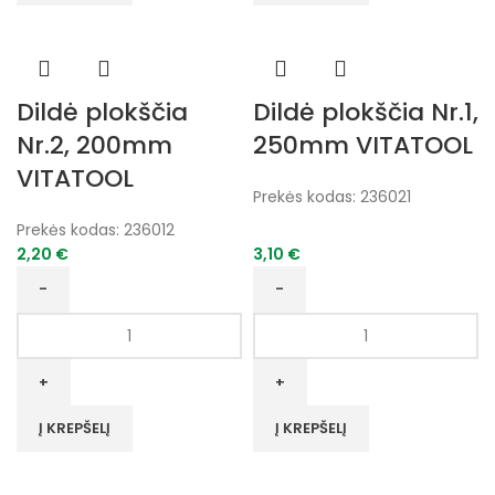
VITATOOL
VITATOOL
Dildė plokščia
Dildė plokščia Nr.1,
Nr.2, 200mm
250mm VITATOOL
VITATOOL
Prekės kodas:
236021
Prekės kodas:
236012
2,20
€
3,10
€
produkto
produkto
kiekis:
kiekis:
Dildė
Dildė
plokščia
plokščia
Nr.2,
Nr.1,
Į KREPŠELĮ
Į KREPŠELĮ
200mm
250mm
VITATOOL
VITATOOL