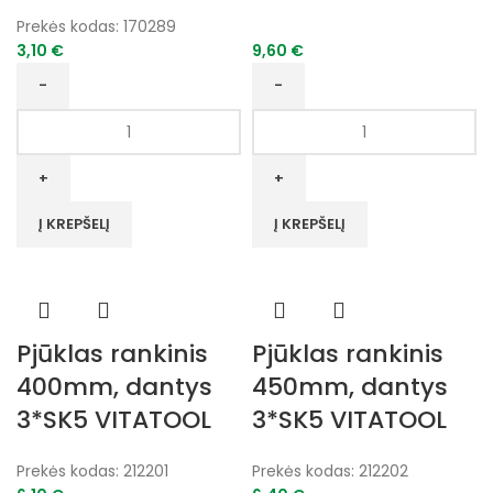
Prekės kodas:
170289
3,10
€
9,60
€
produkto
produkto
kiekis:
kiekis:
Semtuvėlis
Rastų
pelenams
nužievintojas
su
VITATOOL
Į KREPŠELĮ
Į KREPŠELĮ
rankena
11*18
VITATOOL
Pjūklas rankinis
Pjūklas rankinis
400mm, dantys
450mm, dantys
3*SK5 VITATOOL
3*SK5 VITATOOL
Prekės kodas:
212201
Prekės kodas:
212202