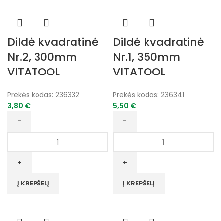
VITATOOL
VITATOOL
Dildė kvadratinė
Dildė kvadratinė
Nr.2, 300mm
Nr.1, 350mm
VITATOOL
VITATOOL
Prekės kodas:
236332
Prekės kodas:
236341
3,80
€
5,50
€
produkto
produkto
kiekis:
kiekis:
Dildė
Dildė
kvadratinė
kvadratinė
Nr.2,
Nr.1,
Į KREPŠELĮ
Į KREPŠELĮ
300mm
350mm
VITATOOL
VITATOOL