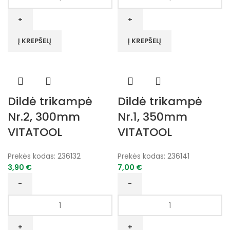
kiekis:
kiekis:
Dildė
Dildė
trikampė
trikampė
Nr.2,
Nr.1,
Į KREPŠELĮ
Į KREPŠELĮ
250mm
300mm
VITATOOL
VITATOOL
Dildė trikampė
Dildė trikampė
Nr.2, 300mm
Nr.1, 350mm
VITATOOL
VITATOOL
Prekės kodas:
236132
Prekės kodas:
236141
3,90
€
7,00
€
produkto
produkto
kiekis:
kiekis:
Dildė
Dildė