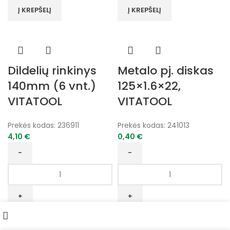
100-
300-
Į KREPŠELĮ
Į KREPŠELĮ
200mm
400mm
plastm
plastm
VITATOOL
VITATOOL
Dildelių rinkinys
Metalo pj. diskas
140mm (6 vnt.)
125×1.6×22,
VITATOOL
VITATOOL
Prekės kodas:
236911
Prekės kodas:
241013
4,10
€
0,40
€
produkto
produkto
kiekis:
kiekis:
Dildelių
Metalo
rinkinys
pj.
Filters
Norų sąrašas
Paskyra
140mm
diskas
Į KREPŠELĮ
Į KREPŠELĮ
Parduotuvė
(6
125x1.6x22,