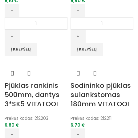
6,10
€
6,40
€
produkto
produkto
kiekis:
kiekis:
Pjūklas
Pjūklas
rankinis
rankinis
400mm,
450mm,
Į KREPŠELĮ
Į KREPŠELĮ
dantys
dantys
3*SK5
3*SK5
VITATOOL
VITATOOL
Pjūklas rankinis
Sodininko pjūklas
500mm, dantys
sulankstomas
3*SK5 VITATOOL
180mm VITATOOL
Prekės kodas:
212203
Prekės kodas:
212211
6,80
€
6,70
€