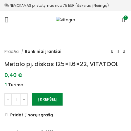
NEMOKAMAS pristatymas nuo 75 EUR (išskyrus į Neringą)
0
Pradžia
Rankiniai įrankiai
Metalo pj. diskas 125×1.6×22, VITATOOL
0,40
€
Turime
Į KREPŠELĮ
Pridėti į norų sąrašą