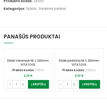
Produkto kodas:
241013
Kategorijos:
Pjūklai
,
Rankiniai įrankiai
PANAŠŪS PRODUKTAI
Dildė trikampė Nr.1, 200mm
Dildė plokščia Nr.1, 250mm
VITATOOL
VITATOOL
Prekės kodas:
236111
Prekės kodas:
236021
2,10
€
3,10
€
Į KREPŠELĮ
Į KREPŠELĮ