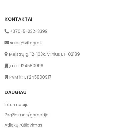
KONTAKTAI
+370-5-232-3399
sales@vitagra.lt
Meistrų g. 12-103k, Vilnius LT-02189
Įm.k.: 124580096
PVM k.: LT245800917
DAUGIAU
Informacija
Grąžinimas/garantija
Atliekų rūšiavimas