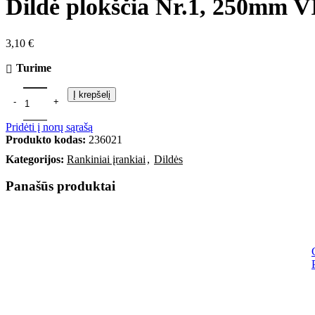
Dildė plokščia Nr.1, 250mm
3,10
€
Turime
Į krepšelį
Pridėti į norų sąrašą
Produkto kodas:
236021
Kategorijos:
Rankiniai įrankiai
,
Dildės
Panašūs produktai