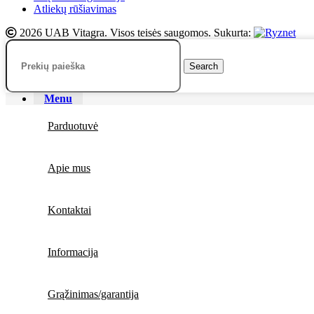
Atliekų rūšiavimas
2026 UAB Vitagra. Visos teisės saugomos. Sukurta:
Search
Menu
Parduotuvė
Apie mus
Kontaktai
Informacija
Grąžinimas/garantija