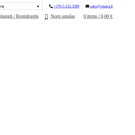
+370-5-232-3399
sales@vitagra.lt
vių
ijungti / Registruotis
Norų sąrašas
0
items
/
0,00
€