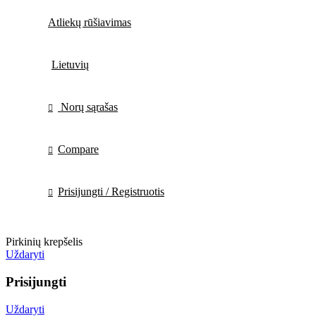
Atliekų rūšiavimas
Lietuvių
Norų sąrašas
Compare
Prisijungti / Registruotis
Pirkinių krepšelis
Uždaryti
Prisijungti
Uždaryti