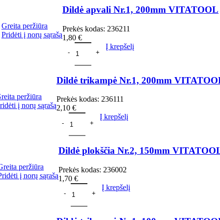
Dildė apvali Nr.1, 200mm VITATOOL
Greita peržiūra
Prekės kodas:
236211
Pridėti į norų sąrašą
1,80
€
Į krepšelį
Dildė trikampė Nr.1, 200mm VITATOO
reita peržiūra
Prekės kodas:
236111
ridėti į norų sąrašą
2,10
€
Į krepšelį
Dildė plokščia Nr.2, 150mm VITATOO
Greita peržiūra
Prekės kodas:
236002
Pridėti į norų sąrašą
1,70
€
Į krepšelį