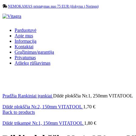
NEMOKAMAS pristatymas nuo 75 EUR (išskyrus į Neringą)
Parduotuvė
Apie mus
Informacija
Kontaktai
Grąžinimas/garantija
Privatumas
Atliekų rūšiavimas
Pradžia
Rankiniai įrankiai
Dildė plokščia Nr.1, 250mm VITATOOL
Dildė plokščia Nr.2, 150mm VITATOOL
1,70
€
Back to products
Dildė trikampė Nr.1, 150mm VITATOOL
1,80
€