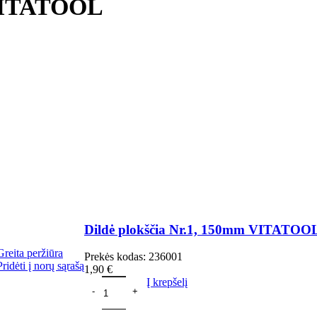
 VITATOOL
Dildė plokščia Nr.1, 150mm VITATOO
Greita peržiūra
Prekės kodas:
236001
Pridėti į norų sąrašą
1,90
€
Į krepšelį