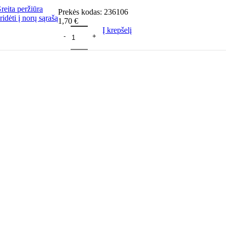
reita peržiūra
Prekės kodas:
236106
ridėti į norų sąrašą
1,70
€
Į krepšelį