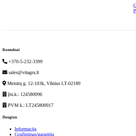
G
P
Kontaktai
+370-5-232-3399
sales@vitagra.lt
Meistrų g. 12-103k, Vilnius LT-02189
Įm.k.: 124580096
PVM k.: LT245800917
Daugiau
Informacija
Grąžinimas/garantija