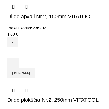
VITATOOL
Dildė apvali Nr.2, 150mm VITATOOL
Prekės kodas:
236202
1,80
€
produkto
kiekis:
Dildė
apvali
Į KREPŠELĮ
Nr.2,
150mm
VITATOOL
Dildė plokščia Nr.2, 250mm VITATOOL