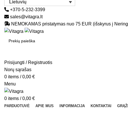
Lietuvių
+370-5-232-3399
sales@vitagra.lt
NEMOKAMAS pristatymas nuo 75 EUR (išskyrus į Nering
SEARCH
Prisijungti / Registruotis
Norų sąrašas
0
items
/
0,00
€
Menu
0
items
/
0,00
€
PARDUOTUVĖ
APIE MUS
INFORMACIJA
KONTAKTAI
GRĄŽ