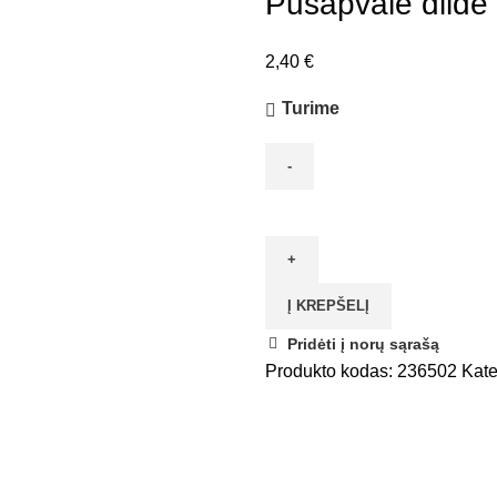
Pusapvalė dild
2,40
€
Turime
produkto
kiekis:
Pusapvalė
dildė
Į KREPŠELĮ
Nr.2,
150mm
Pridėti į norų sąrašą
VITATOOL
Produkto kodas:
236502
Kate