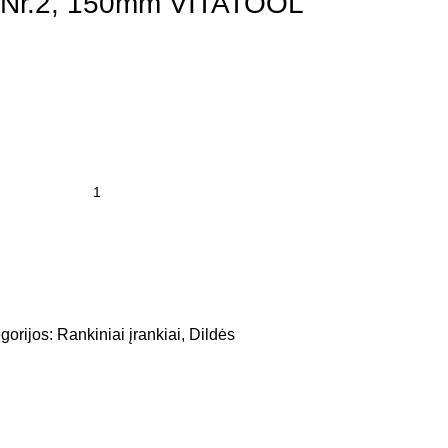
ė Nr.2, 150mm VITATOOL
gorijos:
Rankiniai įrankiai
,
Dildės