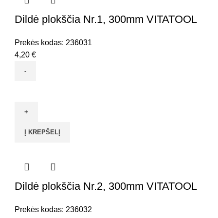
Dildė plokščia Nr.1, 300mm VITATOOL
Prekės kodas:
236031
4,20
€
produkto
kiekis:
Dildė
plokščia
Į KREPŠELĮ
Nr.1,
300mm
VITATOOL
Dildė plokščia Nr.2, 300mm VITATOOL
Prekės kodas:
236032