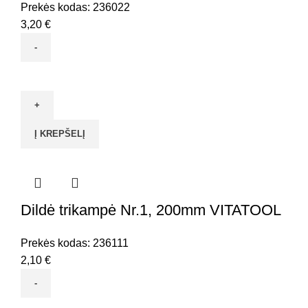
Prekės kodas:
236022
3,20
€
produkto
kiekis:
Dildė
plokščia
Į KREPŠELĮ
Nr.2,
250mm
VITATOOL
Dildė trikampė Nr.1, 200mm VITATOOL
Prekės kodas:
236111
2,10
€
produkto