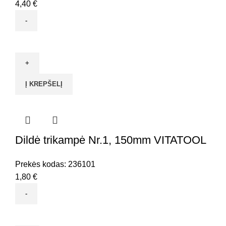
4,40
€
produkto
kiekis:
Dildė
plokščia
Į KREPŠELĮ
Nr.2,
300mm
VITATOOL
Dildė trikampė Nr.1, 150mm VITATOOL
Prekės kodas:
236101
1,80
€
produkto
kiekis: