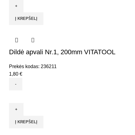
Dildė
trikampė
Į KREPŠELĮ
Nr.1,
150mm
VITATOOL
Dildė apvali Nr.1, 200mm VITATOOL
Prekės kodas:
236211
1,80
€
produkto
kiekis:
Dildė
apvali
Į KREPŠELĮ
Nr.1,
200mm