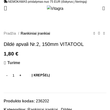
NEMOKAMAS pristatymas nuo 75 EUR (išskyrus į Neringą)
0
Pradžia
Rankiniai įrankiai
Dildė apvali Nr.2, 150mm VITATOOL
1,80
€
Turime
Į KREPŠELĮ
Produkto kodas:
236202
Kategorijos:
Rankiniai įrankiai
,
Dildės