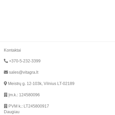
Kontaktai
+370-5-232-3399
sales@vitagra.lt
Meistrų g. 12-103k, Vilnius LT-02189
Įm.k.: 124580096
PVM k.: LT245800917
Daugiau