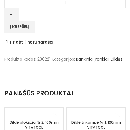
kiekis:
Dildė
apvali
Nr.1,
Į KREPŠELĮ
250mm
VITATOOL
Pridėti į norų sąrašą
Produkto kodas:
236221
Kategorijos:
Rankiniai įrankiai
,
Dildės
PANAŠŪS PRODUKTAI
Dildė plokščia Nr.2, 100mm
Dildė trikampė Nr.1, 100mm
VITATOOL
VITATOOL