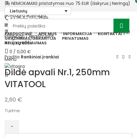
NEMOKAMAS pristatymas nuo 75 EUR (išskyrus į Neringą)
Lietuvių
+370-5-232-3399
sales@vitagra.lt
NEMOKAMAS pristatymas nuo 75 EUR (išskyrus į Neringą)
PARDUOTUVĖ
APIE MUS
INFORMACIJA
KONTAKTAI
Prisijungti / Registruotis
GRĄŽINIMAS/GARANTIJA
PRIVATUMAS
Norų sąrašas
ATLIEKŲ RŪŠIAVIMAS
0
/
0,00
€
Pradžia
Rankiniai įrankiai
Menu
Dildė apvali Nr.1, 250mm
VITATOOL
2,60
€
Turime
produkto