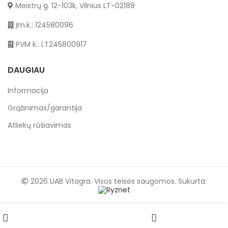
Meistrų g. 12-103k, Vilnius LT-02189
Įm.k.: 124580096
PVM k.: LT245800917
DAUGIAU
Informacija
Grąžinimas/garantija
Atliekų rūšiavimas
2026 UAB Vitagra. Visos teisės saugomos. Sukurta:
Norų sąrašas
Parduotuvė
Paskyra