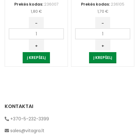
Prekės kodas:
236007
Prekės kodas:
236105
1,80
€
1,70
€
produkto
produkto
kiekis:
kiekis:
Dildė
Dildė
plokščia
trikampė
Į KREPŠELĮ
Į KREPŠELĮ
Nr.2,
Nr.1,
100mm
100mm
VITATOOL
VITATOOL
KONTAKTAI
+370-5-232-3399
sales@vitagra.lt