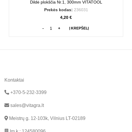
Dildė plokščia Nr.1, 300mm VITATOOL
Prekės kodas:
236031
4,20
€
Į KREPŠELĮ
Kontaktai
+370-5-232-3399
sales@vitagra.lt
Meistrų g. 12-103k, Vilnius LT-02189
Įm.k.: 124580096