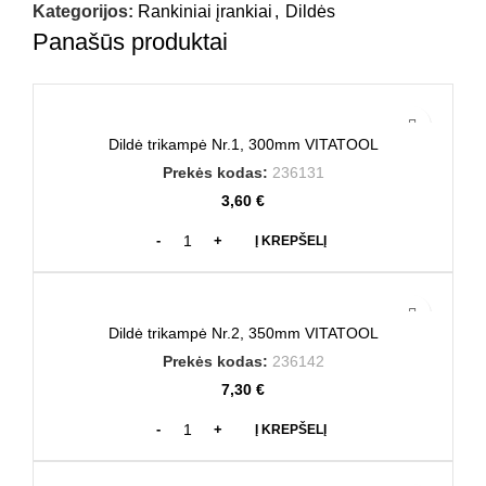
Kategorijos:
Rankiniai įrankiai
,
Dildės
Panašūs produktai
Dildė trikampė Nr.1, 300mm VITATOOL
Prekės kodas:
236131
3,60
€
Į KREPŠELĮ
Dildė trikampė Nr.2, 350mm VITATOOL
Prekės kodas:
236142
7,30
€
Į KREPŠELĮ