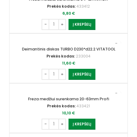
Prekės kodas:
433412
6,80
€
Į KREPŠELĮ
Deimantinis diskas TURBO D230*d22.2 VITATOOL
Prekės kodas:
233004
11,60
€
Į KREPŠELĮ
Freza medžiui surenkama 20-63mm Profi
Prekės kodas:
433421
10,10
€
Į KREPŠELĮ