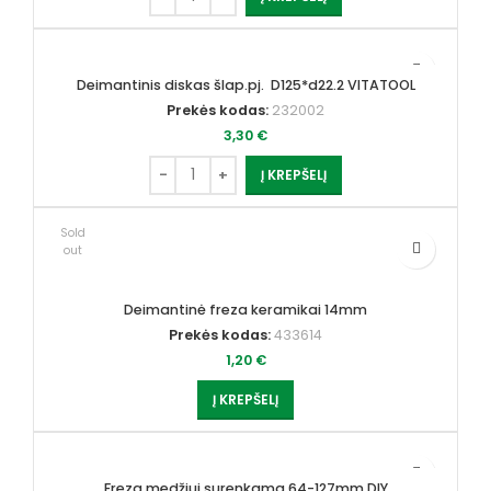
Deimantinis diskas šlap.pj. D125*d22.2 VITATOOL
Prekės kodas:
232002
3,30
€
Į KREPŠELĮ
Sold
out
Deimantinė freza keramikai 14mm
Prekės kodas:
433614
1,20
€
Į KREPŠELĮ
Freza medžiui surenkama 64-127mm DIY