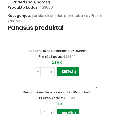
Pridėti į norų sąrašą
Produkto kodas:
433606
Kategorijos:
Įrankiai elektriniams prietaisams
,
Frezos,
Karūnos
Panašūs produktai
Freza medžiui surenkama 26-63mm
Prekės kodas:
433402
2,80
€
Į KREPŠELĮ
Deimantinės frezos keramikai 10mm 2vnt.
Prekės kodas:
433610
1,80
€
Į KREPŠELĮ