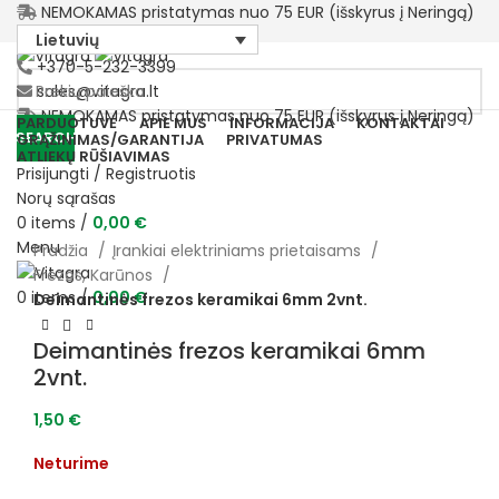
NEMOKAMAS pristatymas nuo 75 EUR (išskyrus į Neringą)
Lietuvių
+370-5-232-3399
sales@vitagra.lt
NEMOKAMAS pristatymas nuo 75 EUR (išskyrus į Neringą)
PARDUOTUVĖ
APIE MUS
INFORMACIJA
KONTAKTAI
SEARCH
GRĄŽINIMAS/GARANTIJA
PRIVATUMAS
ATLIEKŲ RŪŠIAVIMAS
Prisijungti / Registruotis
Sold
Norų sąrašas
out
0
items
/
0,00
€
Menu
Pradžia
Įrankiai elektriniams prietaisams
Frezos, Karūnos
0
items
/
0,00
€
Deimantinės frezos keramikai 6mm 2vnt.
Deimantinės frezos keramikai 6mm
2vnt.
1,50
€
Neturime