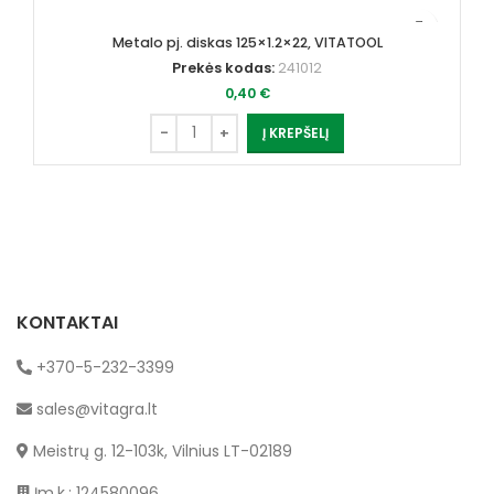
Metalo pj. diskas 125×1.2×22, VITATOOL
Prekės kodas:
241012
0,40
€
Į KREPŠELĮ
KONTAKTAI
+370-5-232-3399
sales@vitagra.lt
Meistrų g. 12-103k, Vilnius LT-02189
Įm.k.: 124580096