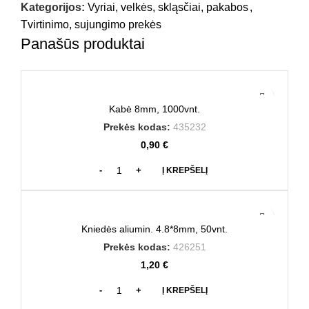
Kategorijos:
Vyriai, velkės, skląsčiai, pakabos
,
Tvirtinimo, sujungimo prekės
Panašūs produktai
Kabė 8mm, 1000vnt.
Prekės kodas:
435232
0,90
€
Į KREPŠELĮ
Kniedės aliumin. 4.8*8mm, 50vnt.
Prekės kodas:
426251
1,20
€
Į KREPŠELĮ