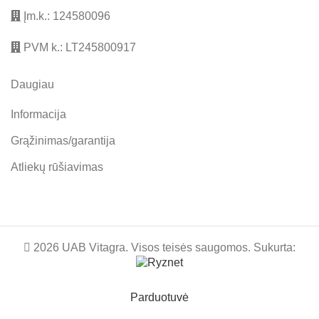
Įm.k.: 124580096
PVM k.: LT245800917
Daugiau
Informacija
Grąžinimas/garantija
Atliekų rūšiavimas
2026 UAB Vitagra. Visos teisės saugomos. Sukurta:
Parduotuvė