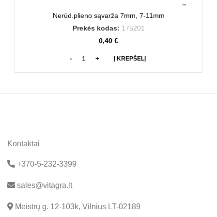
Nerūd.plieno sąvarža 7mm, 7-11mm
Prekės kodas:
175201
0,40
€
Į KREPŠELĮ
Kontaktai
+370-5-232-3399
sales@vitagra.lt
Meistrų g. 12-103k, Vilnius LT-02189