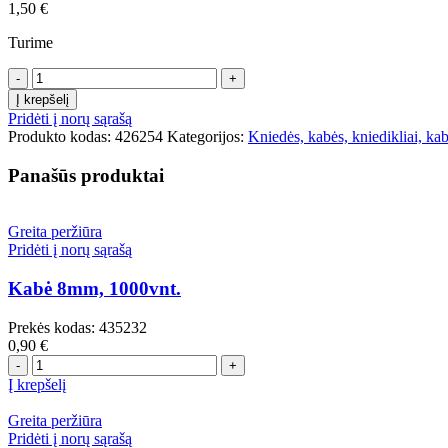
1,50
€
Turime
produkto
kiekis:
Į krepšelį
Kniedės
Pridėti į norų sąrašą
aliumin.
Produkto kodas:
426254
Kategorijos:
Kniedės, kabės, kniedikliai, ka
4.8*15mm,
50vnt.
Panašūs produktai
Greita peržiūra
Pridėti į norų sąrašą
Kabė 8mm, 1000vnt.
Prekės kodas:
435232
0,90
€
produkto
kiekis:
Į krepšelį
Kabė
8mm,
Greita peržiūra
1000vnt.
Pridėti į norų sąrašą