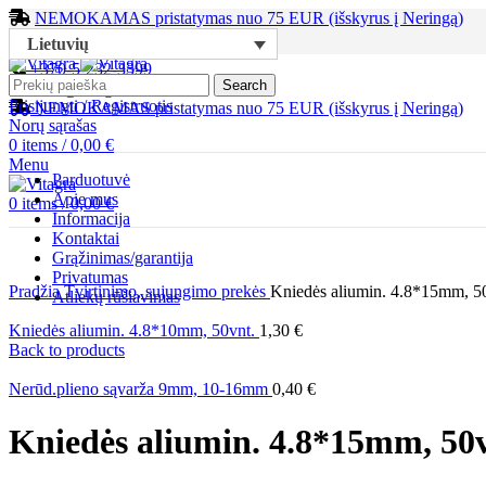
NEMOKAMAS pristatymas nuo 75 EUR (išskyrus į Neringą)
Lietuvių
+370-5-232-3399
Search
sales@vitagra.lt
Prisijungti / Registruotis
NEMOKAMAS pristatymas nuo 75 EUR (išskyrus į Neringą)
Norų sąrašas
0
items
/
0,00
€
Menu
Parduotuvė
Apie mus
0
items
/
0,00
€
Informacija
Kontaktai
Grąžinimas/garantija
Privatumas
Pradžia
Tvirtinimo, sujungimo prekės
Kniedės aliumin. 4.8*15mm, 5
Atliekų rūšiavimas
Kniedės aliumin. 4.8*10mm, 50vnt.
1,30
€
Back to products
Nerūd.plieno sąvarža 9mm, 10-16mm
0,40
€
Kniedės aliumin. 4.8*15mm, 50v