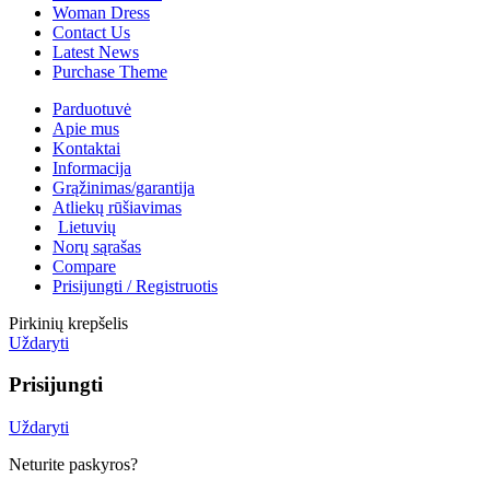
Woman Dress
Contact Us
Latest News
Purchase Theme
Parduotuvė
Apie mus
Kontaktai
Informacija
Grąžinimas/garantija
Atliekų rūšiavimas
Lietuvių
Norų sąrašas
Compare
Prisijungti / Registruotis
Pirkinių krepšelis
Uždaryti
Prisijungti
Uždaryti
Neturite paskyros?