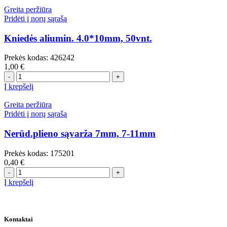
aliumin.
Greita peržiūra
4.8*10mm,
Pridėti į norų sąrašą
50vnt.
Kniedės aliumin. 4.0*10mm, 50vnt.
Prekės kodas:
426242
1,00
€
produkto
kiekis:
Į krepšelį
Kniedės
aliumin.
Greita peržiūra
4.0*10mm,
Pridėti į norų sąrašą
50vnt.
Nerūd.plieno sąvarža 7mm, 7-11mm
Prekės kodas:
175201
0,40
€
produkto
kiekis:
Į krepšelį
Nerūd.plieno
sąvarža
7mm,
7-
Kontaktai
11mm