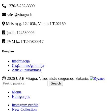
+370-5-232-3399
sales@vitagra.lt
Meistrų g. 12-103k, Vilnius LT-02189
Įm.k.: 124580096
PVM k.: LT245800917
Daugiau
Informacija
Grąžinimas/garantija
Atliekų rūšiavimas
2026 UAB Vitagra. Visos teisės saugomos. Sukurta:
Search
Menu
Kategorijos
Instagram profile
New Collection