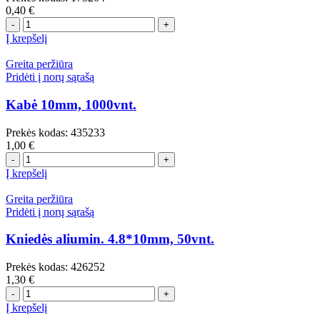
0,40
€
produkto
kiekis:
Į krepšelį
Nerūd.plieno
sąvarža
Greita peržiūra
9mm,
Pridėti į norų sąrašą
10-
16mm
Kabė 10mm, 1000vnt.
Prekės kodas:
435233
1,00
€
produkto
kiekis:
Į krepšelį
Kabė
10mm,
Greita peržiūra
1000vnt.
Pridėti į norų sąrašą
Kniedės aliumin. 4.8*10mm, 50vnt.
Prekės kodas:
426252
1,30
€
produkto
kiekis:
Į krepšelį
Kniedės