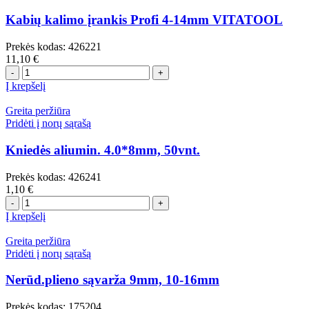
Kabių kalimo įrankis Profi 4-14mm VITATOOL
Prekės kodas:
426221
11,10
€
produkto
kiekis:
Į krepšelį
Kabių
kalimo
Greita peržiūra
įrankis
Pridėti į norų sąrašą
Profi
4-
Kniedės aliumin. 4.0*8mm, 50vnt.
14mm
VITATOOL
Prekės kodas:
426241
1,10
€
produkto
kiekis:
Į krepšelį
Kniedės
aliumin.
Greita peržiūra
4.0*8mm,
Pridėti į norų sąrašą
50vnt.
Nerūd.plieno sąvarža 9mm, 10-16mm
Prekės kodas:
175204