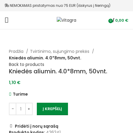
NEMOKAMAS pristatymas nuo 75 EUR (išskyrus į Neringą)
/
0,00
€
0
items
Pradžia
Tvirtinimo, sujungimo prekės
Kniedės aliumin. 4.0*8mm, 50vnt.
Back to products
Kniedės aliumin. 4.0*8mm, 50vnt.
1,10
€
Turime
Į KREPŠELĮ
Pridėti į norų sąrašą
Produkto kodas:
426241