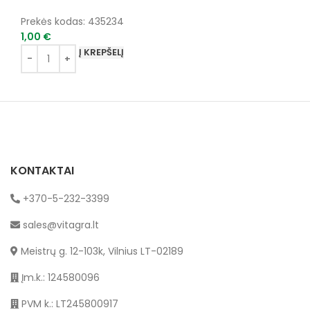
Prekės kodas:
435234
1,00
€
Į KREPŠELĮ
KONTAKTAI
+370-5-232-3399
sales@vitagra.lt
Meistrų g. 12-103k, Vilnius LT-02189
Įm.k.: 124580096
PVM k.: LT245800917