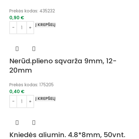
Prekės kodas:
435232
0,90
€
Į KREPŠELĮ
Nerūd.plieno sąvarža 9mm, 12-
20mm
Prekės kodas:
175205
0,40
€
Į KREPŠELĮ
Kniedės aliumin. 4.8*8mm, 50vnt.