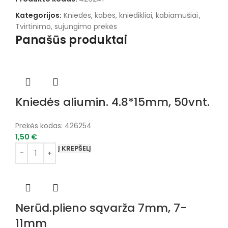
Kategorijos:
Kniedės, kabės, kniedikliai, kabiamušiai
,
Tvirtinimo, sujungimo prekės
Panašūs produktai
Kniedės aliumin. 4.8*15mm, 50vnt.
Prekės kodas:
426254
1,50
€
Į KREPŠELĮ
Nerūd.plieno sąvarža 7mm, 7-
11mm