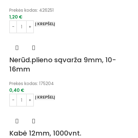
Prekės kodas:
426251
1,20
€
Į KREPŠELĮ
Nerūd.plieno sąvarža 9mm, 10-
16mm
Prekės kodas:
175204
0,40
€
Į KREPŠELĮ
Kabė 12mm, 1000vnt.