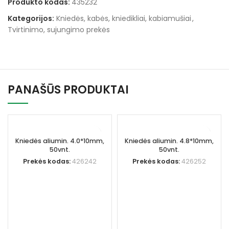
Produkto kodas:
435232
Kategorijos:
Kniedės, kabės, kniedikliai, kabiamušiai
,
Tvirtinimo, sujungimo prekės
PANAŠŪS PRODUKTAI
Kniedės aliumin. 4.0*10mm,
Kniedės aliumin. 4.8*10mm,
50vnt.
50vnt.
Prekės kodas:
426242
Prekės kodas:
426252