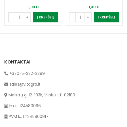
1,00
€
1,30
€
Į KREPŠELĮ
Į KREPŠELĮ
KONTAKTAI
+370-5-232-3399
sales@vitagra.lt
Meistrų g. 12-103k, Vilnius LT-02189
Įm.k.: 124580096
PVM k.: LT245800917