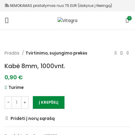
NEMOKAMAS pristatymas nuo 75 EUR (išskyrus į Neringą)
0
Pradžia
Tvirtinimo, sujungimo prekės
Kabė 8mm, 1000vnt.
0,90
€
Turime
Į KREPŠELĮ
Pridėti į norų sąrašą