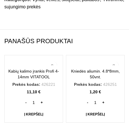
sujungimo prekės
PANAŠŪS PRODUKTAI
Kabių kalimo įrankis Profi 4-
Kniedės aliumin. 4.8*8mm,
14mm VITATOOL
50vnt.
Prekės kodas:
426221
Prekės kodas:
426251
11,10
€
1,20
€
Į KREPŠELĮ
Į KREPŠELĮ