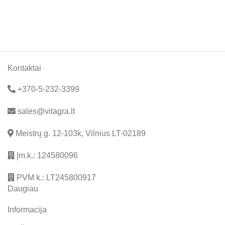
Kontaktai
+370-5-232-3399
sales@vitagra.lt
Meistrų g. 12-103k, Vilnius LT-02189
Įm.k.: 124580096
PVM k.: LT245800917
Daugiau
Informacija