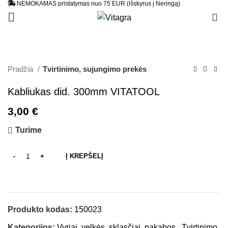
NEMOKAMAS pristatymas nuo 75 EUR (išskyrus į Neringą)
0
Pradžia
Tvirtinimo, sujungimo prekės
Kabliukas did. 300mm VITATOOL
3,00
€
Turime
Į KREPŠELĮ
Produkto kodas:
150023
Kategorijos:
Vyriai, velkės, skląsčiai, pakabos
,
Tvirtinimo,