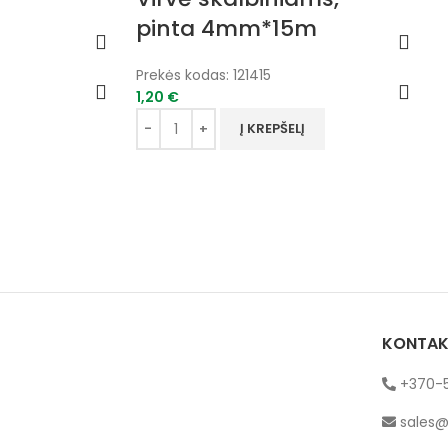
pinta 4mm*15m
Prekės kodas:
121415
1,20
€
Į KREPŠELĮ
KONTAK
+370-5
sales@v