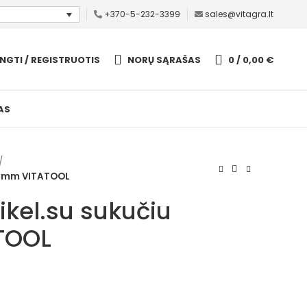
+370-5-232-3399
sales@vitagra.lt
UNGTI / REGISTRUOTIS
NORŲ SĄRAŠAS
0
/
0,00
€
AS
 95mm VITATOOL
ikel.su sukučiu
TOOL