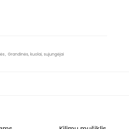
kės
,
Grandinės, kuolai, sujungėjai
iams,
Kilimų mušiklis