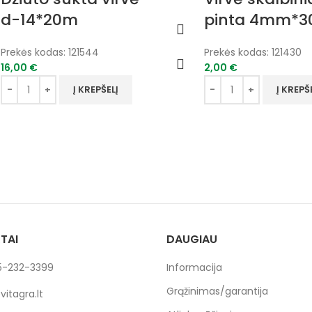
d-14*20m
pinta 4mm*
Prekės kodas:
121544
Prekės kodas:
121430
16,00
€
2,00
€
Į KREPŠELĮ
Į KREPŠ
TAI
DAUGIAU
-232-3399
Informacija
Grąžinimas/garantija
itagra.lt