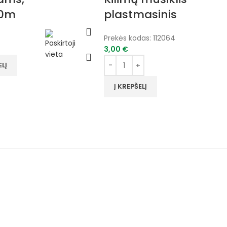
30m
plastmasinis
Prekės kodas:
112064
3,00
€
ELĮ
Į KREPŠELĮ