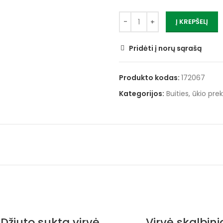
Į KREPŠELĮ
Pridėti į norų sąrašą
Produkto kodas:
172067
Kategorijos:
Buities, ūkio pre
Džiuto sukta virvė
Virvė skalbin